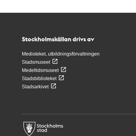
Kontakt
Stockholmskällan
Stockholmskällan drivs av
Medioteket, utbildningsförvaltningen
Stadsmuseet
Medeltidsmuseet
Stadsbiblioteket
Stadsarkivet