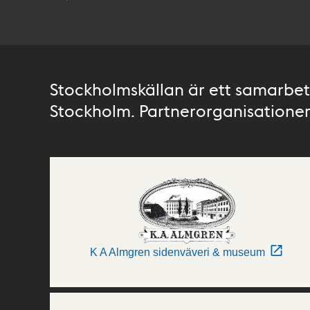
Stockholmskällan är ett samarbete
Stockholm. Partnerorganisationer 
K A Almgren sidenväveri & museum