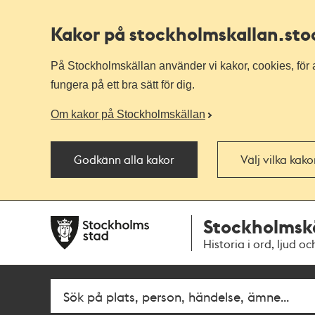
Kakor på stockholmskallan
.st
På Stockholmskällan använder vi kakor, cookies, för a
fungera på ett bra sätt för dig.
Om kakor på Stockholmskällan
Godkänn alla kakor
Välj vilka kak
Till
Till
Stockholmsk
navigationen
huvudinnehållet
Historia i ord, ljud oc
Fritextsök