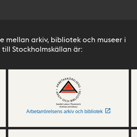
 mellan arkiv, bibliotek och museer i
till Stockholmskällan är:
Arbetarrörelsens arkiv och bibliotek