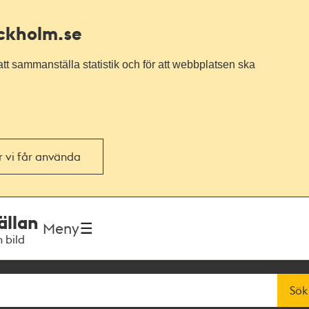
ockholm.se
tt sammanställa statistik och för att webbplatsen ska
or vi får använda
ällan
Meny
h bild
Sök