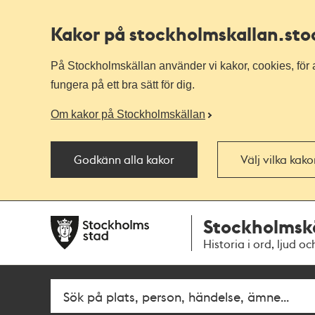
Kakor på stockholmskallan
.st
På Stockholmskällan använder vi kakor, cookies, för a
fungera på ett bra sätt för dig.
Om kakor på Stockholmskällan
Godkänn alla kakor
Välj vilka kak
Till
Till
Stockholmsk
navigationen
huvudinnehållet
Historia i ord, ljud oc
Fritextsök