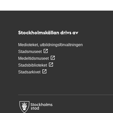
Kontakt
Stockholmskällan
Stockholmskällan drivs av
Medioteket, utbildningsförvaltningen
Stadsmuseet
Medeltidsmuseet
Stadsbiblioteket
Stadsarkivet