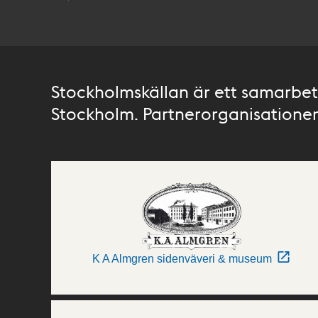
Stockholmskällan är ett samarbete
Stockholm. Partnerorganisationer 
K A Almgren sidenväveri & museum