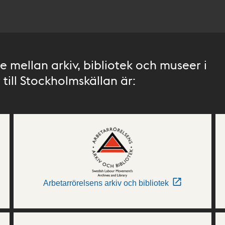
 mellan arkiv, bibliotek och museer i
till Stockholmskällan är:
Arbetarrörelsens arkiv och bibliotek