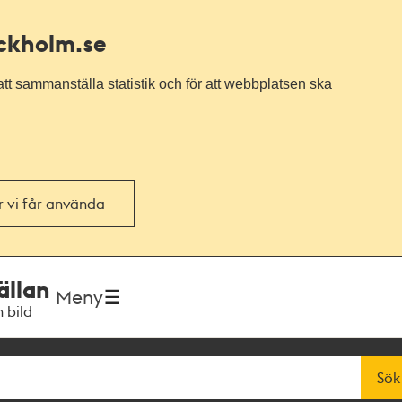
ockholm.se
tt sammanställa statistik och för att webbplatsen ska
or vi får använda
ällan
Meny
h bild
Sök