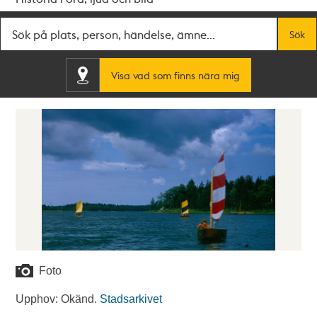
Fritextsök
Sök
Visa vad som finns nära mig
Foto
Upphov: Okänd.
Stadsarkivet