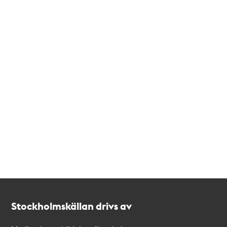
Kontakt
Stockholmskällan
Stockholmskällan drivs av