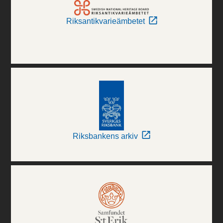
Riksantikvarieämbetet
Riksbankens arkiv