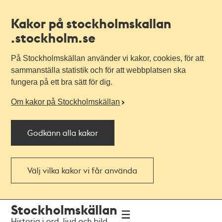
Kakor på stockholmskallan
.stockholm.se
På Stockholmskällan använder vi kakor, cookies, för att
sammanställa statistik och för att webbplatsen ska
fungera på ett bra sätt för dig.
Om kakor på Stockholmskällan
Godkänn alla kakor
Välj vilka kakor vi får använda
Till
Till
Stockholmskällan
navigationen
huvudinnehållet
Historia i ord, ljud och bild