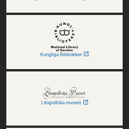
Kungliga Biblioteket
Litografiska museet