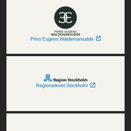
Prins Eugens Waldemarsudde
Regionarkivet Stockholm