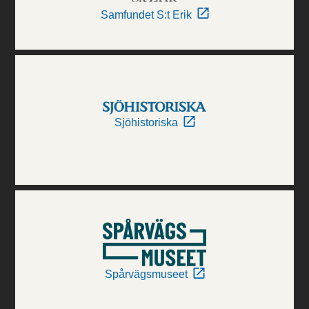
Samfundet S:t Erik
Sjöhistoriska
Spårvägsmuseet