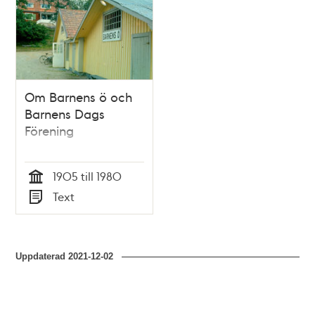
poster
och
teman
Om Barnens ö och
Barnens Dags
Förening
1905 till 1980
Tid
Text
Typ
Uppdaterad
2021-12-02