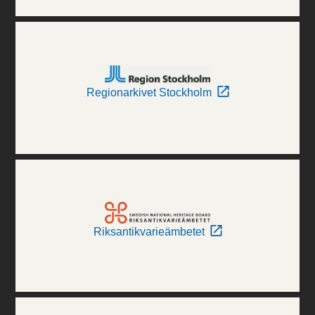
Regionarkivet Stockholm
Riksantikvarieämbetet