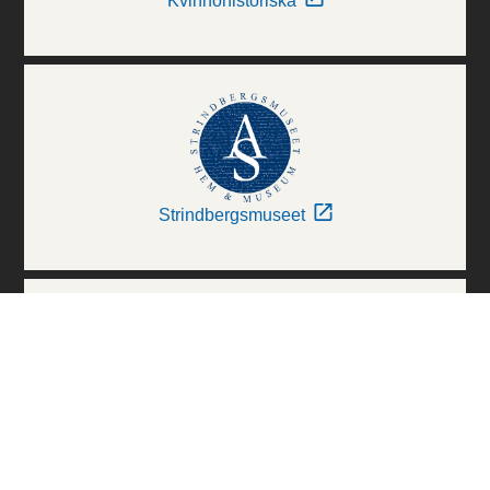
Kvinnohistoriska
Strindbergsmuseet
Thielska Galleriet