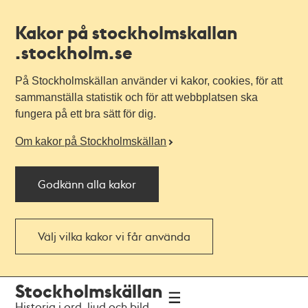
Kakor på stockholmskallan
.stockholm.se
På Stockholmskällan använder vi kakor, cookies, för att
sammanställa statistik och för att webbplatsen ska
fungera på ett bra sätt för dig.
Om kakor på Stockholmskällan
Godkänn alla kakor
Välj vilka kakor vi får använda
Till
Till
Stockholmskällan
navigationen
huvudinnehållet
Historia i ord, ljud och bild