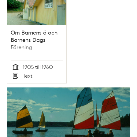
och
teman
Om Barnens ö och
Barnens Dags
Förening
1905 till 1980
Tid
Text
Typ