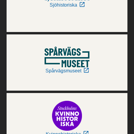
Sjöhistoriska
Spårvägsmuseet