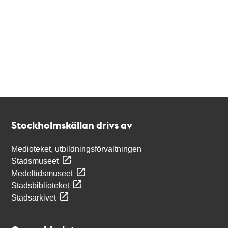
Kontakt
Stockholmskällan
Stockholmskällan drivs av
Medioteket, utbildningsförvaltningen
Stadsmuseet
Medeltidsmuseet
Stadsbiblioteket
Stadsarkivet