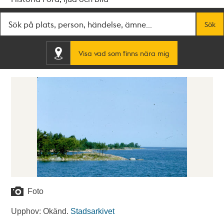
Fritextsök
Sök
Visa vad som finns nära mig
Foto
Upphov: Okänd.
Stadsarkivet