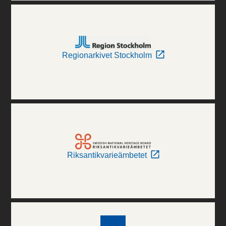
Regionarkivet Stockholm
Riksantikvarieämbetet