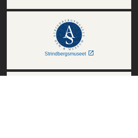
Strindbergsmuseet
Thielska Galleriet