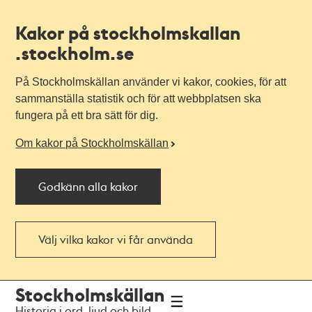
Kakor på stockholmskallan
.stockholm.se
På Stockholmskällan använder vi kakor, cookies, för att
sammanställa statistik och för att webbplatsen ska
fungera på ett bra sätt för dig.
Om kakor på Stockholmskällan
Godkänn alla kakor
Välj vilka kakor vi får använda
Till
Till
Stockholmskällan
navigationen
huvudinnehållet
Historia i ord, ljud och bild