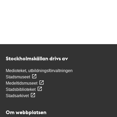
Kontakt
Stockholmskällan
Stockholmskällan drivs av
Medioteket, utbildningsförvaltningen
Stadsmuseet
Medeltidsmuseet
Stadsbiblioteket
Stadsarkivet
Om webbplatsen