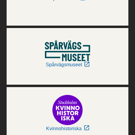
Spårvägsmuseet
Kvinnohistoriska