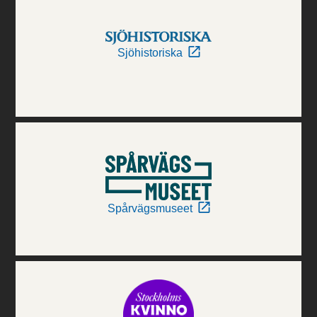
Sjöhistoriska
Spårvägsmuseet