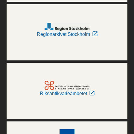
Regionarkivet Stockholm
Riksantikvarieämbetet