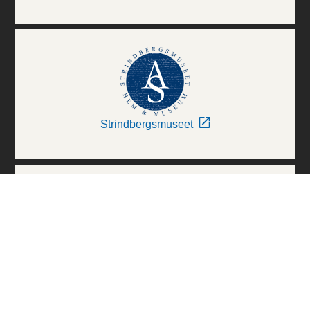
Strindbergsmuseet
Thielska Galleriet