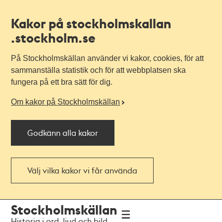
Kakor på stockholmskallan
.stockholm.se
På Stockholmskällan använder vi kakor, cookies, för att
sammanställa statistik och för att webbplatsen ska
fungera på ett bra sätt för dig.
Om kakor på Stockholmskällan
Godkänn alla kakor
Välj vilka kakor vi får använda
Till
Till
Stockholmskällan
navigationen
huvudinnehållet
Historia i ord, ljud och bild