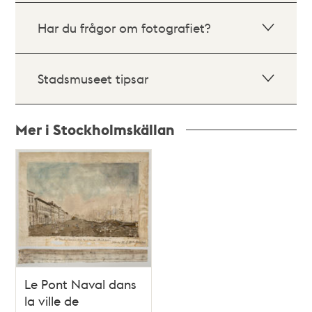
Har du frågor om fotografiet?
Stadsmuseet tipsar
Mer i Stockholmskällan
Relaterade
poster
och
teman
Le Pont Naval dans
la ville de