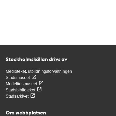
Kontakt
Stockholmskällan
Stockholmskällan drivs av
Medioteket, utbildningsförvaltningen
Stadsmuseet
Medeltidsmuseet
Stadsbiblioteket
Stadsarkivet
Om webbplatsen