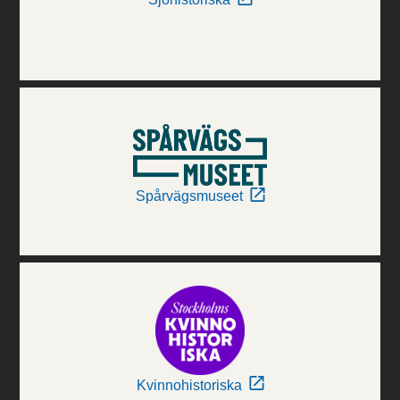
Spårvägsmuseet
Kvinnohistoriska