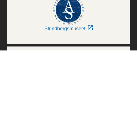
Strindbergsmuseet
Thielska Galleriet