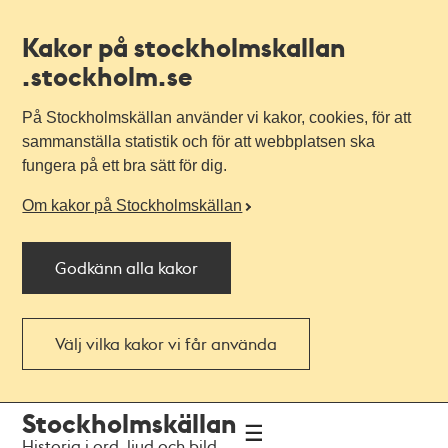
Kakor på stockholmskallan
.stockholm.se
På Stockholmskällan använder vi kakor, cookies, för att
sammanställa statistik och för att webbplatsen ska
fungera på ett bra sätt för dig.
Om kakor på Stockholmskällan
Godkänn alla kakor
Välj vilka kakor vi får använda
Till
Till
Stockholmskällan
navigationen
huvudinnehållet
Historia i ord, ljud och bild