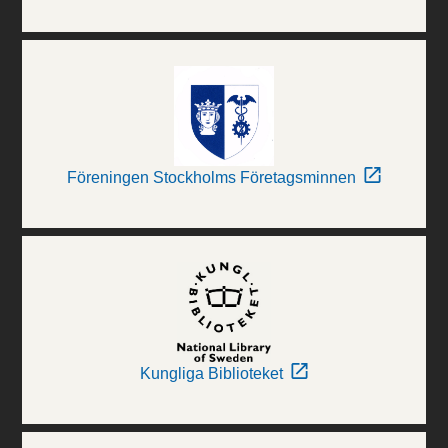
Föreningen Stockholms Företagsminnen
Kungliga Biblioteket