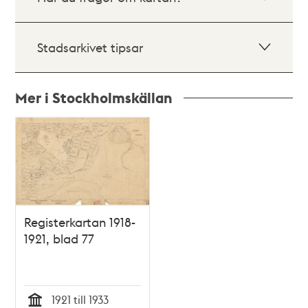
Stadsarkivet tipsar
Mer i Stockholmskällan
Relaterade
poster
och
teman
Registerkartan 1918-
1921, blad 77
1921 till 1933