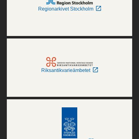
Regionarkivet Stockholm
Riksantikvarieämbetet