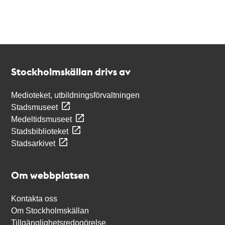
Kontakt
Stockholmskällan
Stockholmskällan drivs av
Medioteket, utbildningsförvaltningen
Stadsmuseet
Medeltidsmuseet
Stadsbiblioteket
Stadsarkivet
Om webbplatsen
Kontakta oss
Om Stockholmskällan
Tillgänglighetsredogörelse