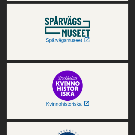
Spårvägsmuseet
Kvinnohistoriska