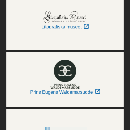
Litografiska museet
Prins Eugens Waldemarsudde