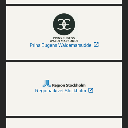
Prins Eugens Waldemarsudde
Regionarkivet Stockholm