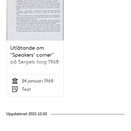
Utlåtande om
"Speakers’ corner"
på Sergels torg 1968
24 januari 1968
Tid
Text
Typ
Uppdaterad
2021-12-02