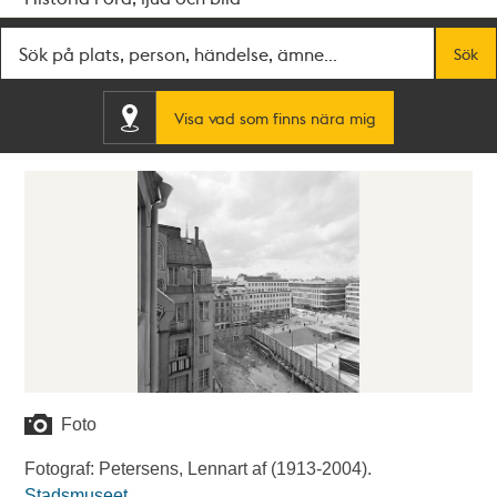
Fritextsök
Sök
Visa vad som finns nära mig
Foto
Fotograf: Petersens, Lennart af (1913-2004).
Stadsmuseet