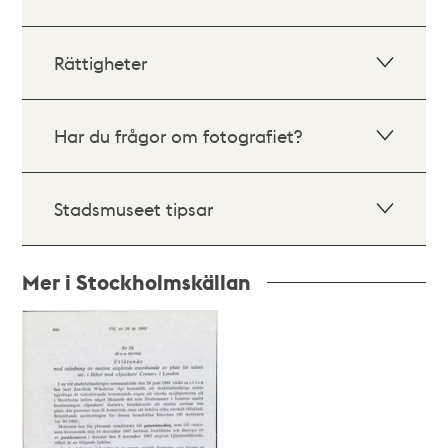
Rättigheter
Har du frågor om fotografiet?
Stadsmuseet tipsar
Mer i Stockholmskällan
Relaterade
poster
och
teman