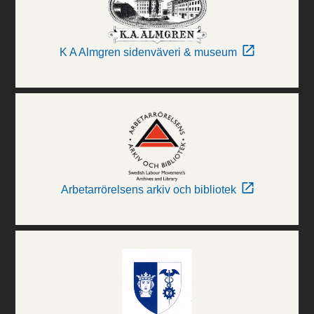
K A Almgren sidenväveri & museum
Arbetarrörelsens arkiv och bibliotek