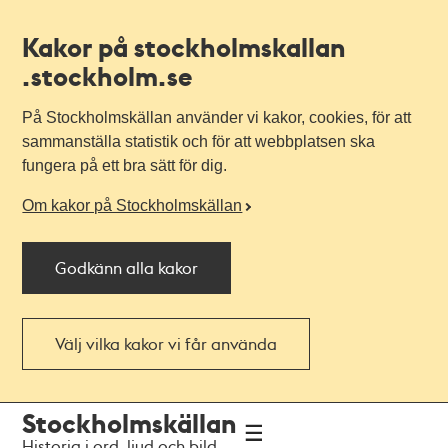
Kakor på stockholmskallan
.stockholm.se
På Stockholmskällan använder vi kakor, cookies, för att
sammanställa statistik och för att webbplatsen ska
fungera på ett bra sätt för dig.
Om kakor på Stockholmskällan
Godkänn alla kakor
Välj vilka kakor vi får använda
Till
Till
Stockholmskällan
navigationen
huvudinnehållet
Historia i ord, ljud och bild