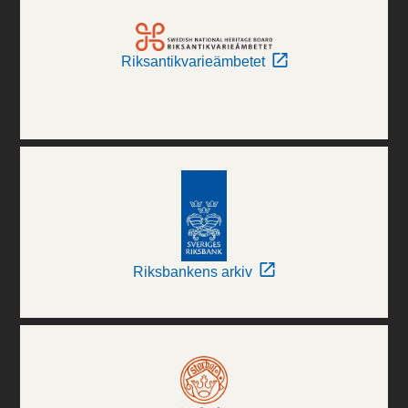
Riksantikvarieämbetet
Riksbankens arkiv