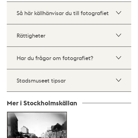
Så här källhänvisar du till fotografiet
Rättigheter
Har du frågor om fotografiet?
Stadsmuseet tipsar
Mer i Stockholmskällan
Relaterade
poster
och
teman