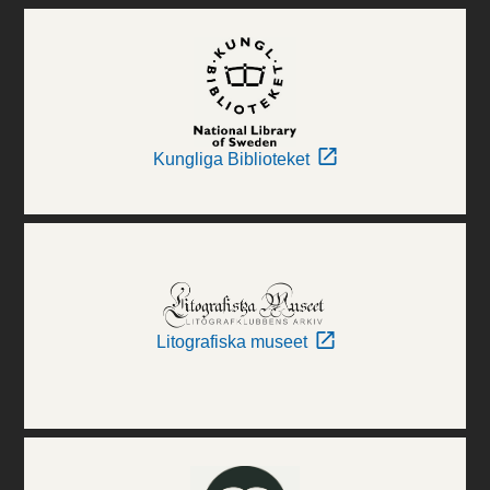
Kungliga Biblioteket
Litografiska museet