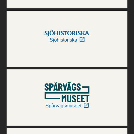
Sjöhistoriska
Spårvägsmuseet