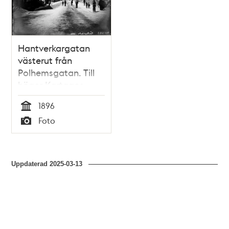
Hantverkargatan
västerut från
Polhemsgatan. Till
höger Kartagos
backe
1896
Tid
Foto
Typ
Uppdaterad
2025-03-13