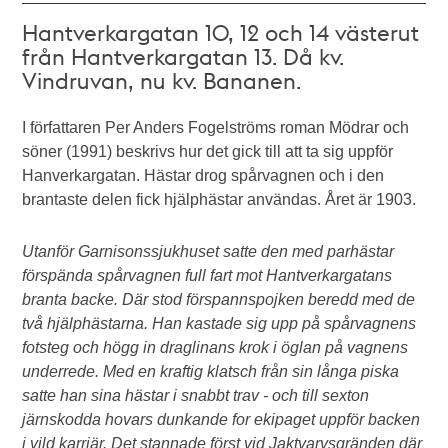
Hantverkargatan 10, 12 och 14 västerut
från Hantverkargatan 13. Då kv.
Vindruvan, nu kv. Bananen.
I författaren Per Anders Fogelströms roman Mödrar och
söner (1991) beskrivs hur det gick till att ta sig uppför
Hanverkargatan. Hästar drog spårvagnen och i den
brantaste delen fick hjälphästar användas. Året är 1903.
Utanför Garnisonssjukhuset satte den med parhästar
förspända spårvagnen full fart mot Hantverkargatans
branta backe. Där stod förspannspojken beredd med de
två hjälphästarna. Han kastade sig upp på spårvagnens
fotsteg och högg in draglinans krok i öglan på vagnens
underrede. Med en kraftig klatsch från sin långa piska
satte han sina hästar i snabbt trav - och till sexton
järnskodda hovars dunkande for ekipaget uppför backen
i vild karriär. Det stannade först vid Jaktvarvsgränden där