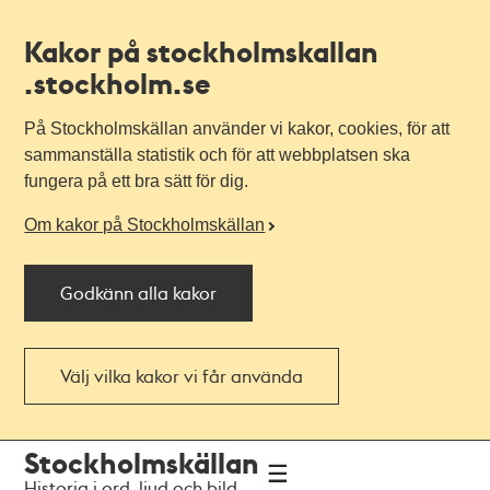
Kakor på stockholmskallan
.stockholm.se
På Stockholmskällan använder vi kakor, cookies, för att
sammanställa statistik och för att webbplatsen ska
fungera på ett bra sätt för dig.
Om kakor på Stockholmskällan
Godkänn alla kakor
Välj vilka kakor vi får använda
Till
Till
Stockholmskällan
navigationen
huvudinnehållet
Historia i ord, ljud och bild