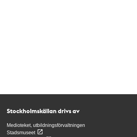
Kontakt
Stockholmskällan
Stockholmskällan drivs av
Medioteket, utbildningsförvaltningen
Stadsmuseet