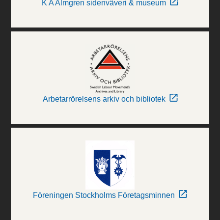
K A Almgren sidenväveri & museum
Arbetarrörelsens arkiv och bibliotek
Föreningen Stockholms Företagsminnen