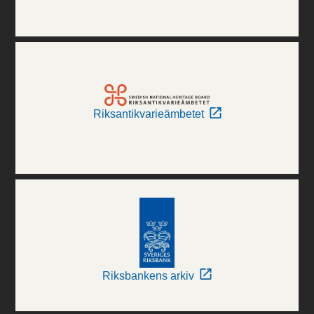
Riksantikvarieämbetet
Riksbankens arkiv