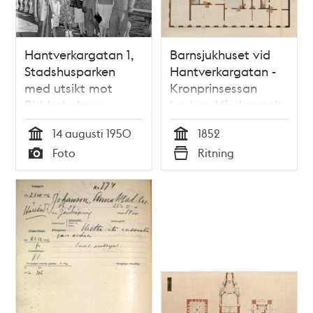
Hantverkargatan 1,
Barnsjukhuset vid
Stadshusparken
Hantverkargatan -
med utsikt mot
Kronprinsessan
Riddarholmen.
Lovisas Vårdanstalt
Grupporträtt av
för sjuka barn,
14 augusti 1950
1852
svensk och utländsk
ritningar 1852
Tid
Tid
Foto
Ritning
skolungdom
Typ
Typ