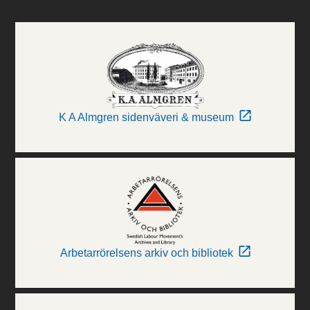
K A Almgren sidenväveri & museum
Arbetarrörelsens arkiv och bibliotek