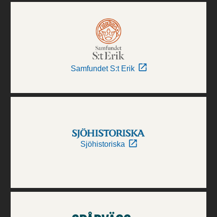
Samfundet S:t Erik
Sjöhistoriska