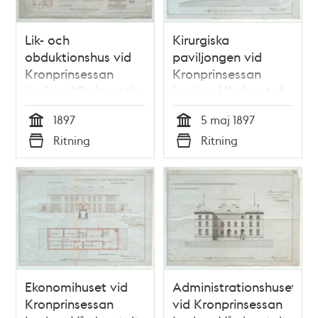
Lik- och
Kirurgiska
obduktionshus vid
paviljongen vid
Kronprinsessan
Kronprinsessan
Lovisas Vårdanstalt
Lovisas Vårdanstalt
för sjuka barn -
för sjuka barn -
1897
5 maj 1897
ritning 1897
ritning 1897
Tid
Tid
Ritning
Ritning
Typ
Typ
Ekonomihuset vid
Administrationshuset
Kronprinsessan
vid Kronprinsessan