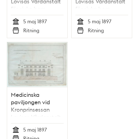
Lovisas Vårdanstalt
Lovisas Vårdanstalt
för sjuka barn -
för sjuka barn -
ritning 1897
ritning 1897
5 maj 1897
5 maj 1897
Tid
Tid
Ritning
Ritning
Typ
Typ
Medicinska
paviljongen vid
Kronprinsessan
Lovisas Vårdanstalt
för sjuka barn -
5 maj 1897
ritning 1897
Tid
Ritning