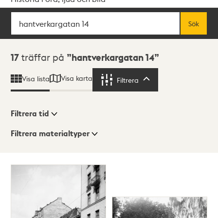
Sök
Fritextsök
Sök
Sökresultat
17
träffar på
hantverkargatan 14
Visa karta
Visa lista
Filtrera
Filtrera
Filtrera tid
Filtrera materialtyper
Visningsläge
Totalt
17
träffar
Lista
Karta