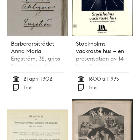
Barberarbiträdet
Stockholms
Anna Maria
vackraste hus – en
Engström, 32, grips
presentation av 14
för upplopp dagen
hus i Stockholm
efter
21 april 1902
1600 till 1995
rösträttsdemonstration
Tid
Tid
Text
Text
1902
Typ
Typ