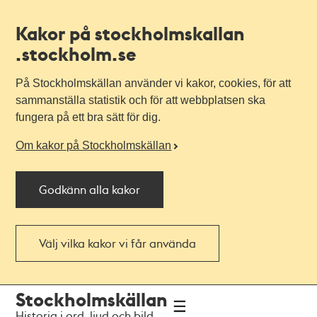
Kakor på stockholmskallan
.stockholm.se
På Stockholmskällan använder vi kakor, cookies, för att
sammanställa statistik och för att webbplatsen ska
fungera på ett bra sätt för dig.
Om kakor på Stockholmskällan
Godkänn alla kakor
Välj vilka kakor vi får använda
Till
Till
Stockholmskällan
navigationen
huvudinnehållet
Historia i ord, ljud och bild