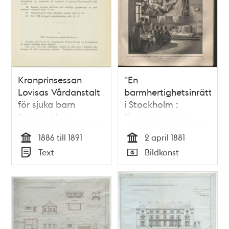
Kronprinsessan
"En
Lovisas Vårdanstalt
barmhertighetsinrättnin
för sjuka barn
i Stockholm :
(barnsjukhus) –
Kronprinsessan
föreningen ber om
Lovisas Vårdanstalt
1886 till 1891
2 april 1881
tomt till nytt sjukhus
för sjuka barn" -
Tid
Tid
Text
Bildkonst
1886
tryckt illustration
Typ
Typ
1881