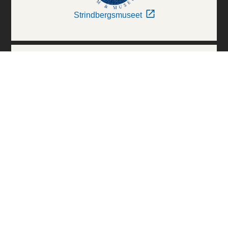
Strindbergsmuseet
Thielska Galleriet
Världskulturmuseerna