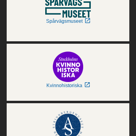
Spårvägsmuseet
Kvinnohistoriska