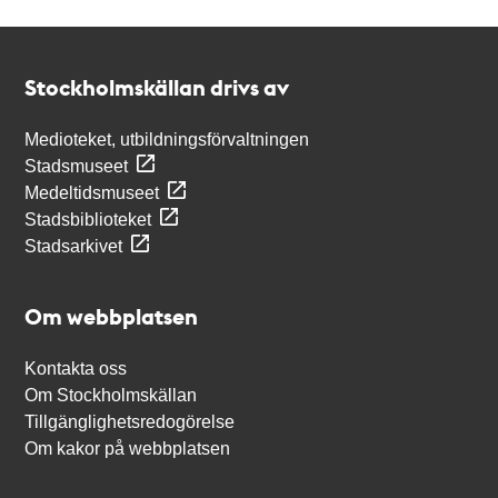
Kontakt
Stockholmskällan
Stockholmskällan drivs av
Medioteket, utbildningsförvaltningen
Stadsmuseet
Medeltidsmuseet
Stadsbiblioteket
Stadsarkivet
Om webbplatsen
Kontakta oss
Om Stockholmskällan
Tillgänglighetsredogörelse
Om kakor på webbplatsen