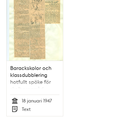
Barackskolor och
klassdubblering
hotfullt spöke för
skolborgarråd
18 januari 1947
Tid
Text
Typ