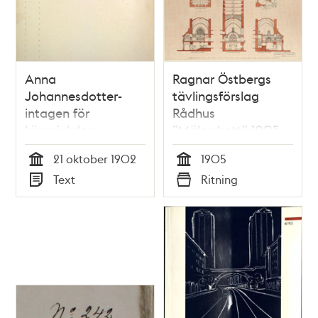
Anna
Ragnar Östbergs
Johannesdotter-
tävlingsförslag
intagen för
Rådhus
könssjukdom
”Mälardrott” 1905,
sektioner och planer
21 oktober 1902
1905
tornet
Tid
Tid
Text
Ritning
Typ
Typ