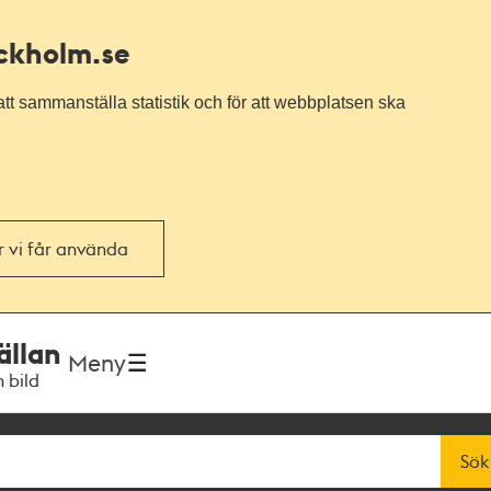
ockholm.se
tt sammanställa statistik och för att webbplatsen ska
or vi får använda
ällan
Meny
h bild
Sök