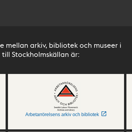
 mellan arkiv, bibliotek och museer i
till Stockholmskällan är:
Arbetarrörelsens arkiv och bibliotek