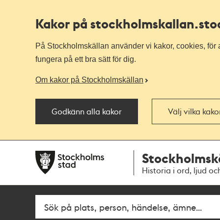
Kakor på stockholmskallan
.st
På Stockholmskällan använder vi kakor, cookies, för a
fungera på ett bra sätt för dig.
Om kakor på Stockholmskällan
Godkänn alla kakor
Välj vilka kak
Till
Till
Stockholmsk
navigationen
huvudinnehållet
Historia i ord, ljud oc
Fritextsök