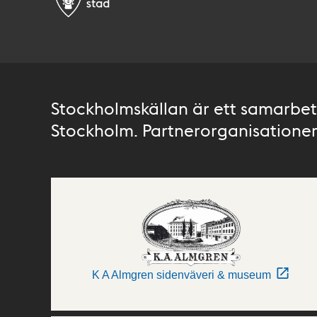
Stockholmskällan är ett samarbete
Stockholm. Partnerorganisationer 
K A Almgren sidenväveri & museum