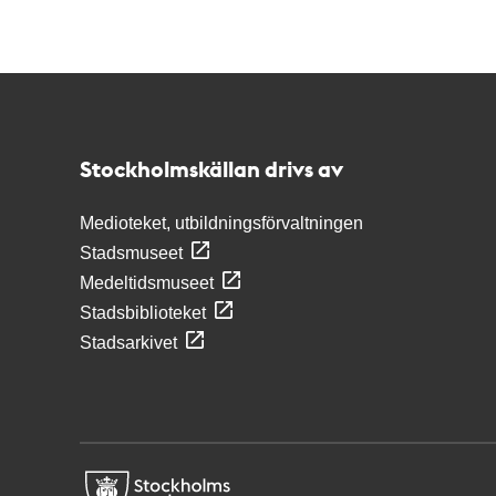
Kontakt
Stockholmskällan
Stockholmskällan drivs av
Medioteket, utbildningsförvaltningen
Stadsmuseet
Medeltidsmuseet
Stadsbiblioteket
Stadsarkivet