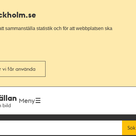
ockholm.se
tt sammanställa statistik och för att webbplatsen ska
or vi får använda
ällan
Meny
h bild
Sök