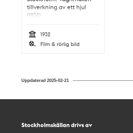
tillverkning av ett hjul
(1932)
1932
Tid
Film & rörlig bild
Typ
Uppdaterad
2025-02-21
Kontakt
Stockholmskällan
Stockholmskällan drivs av