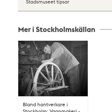
Stadsmuseet tipsar
Mer i Stockholmskällan
Relaterade
poster
och
teman
Bland hantverkare i
Stockholm: Vagnmakeri -