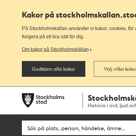
Kakor på stockholmskallan
.st
På Stockholmskällan använder vi kakor, cookies, för a
fungera på ett bra sätt för dig.
Om kakor på Stockholmskällan
Godkänn alla kakor
Välj vilka kak
Till
Till
Stockholmsk
navigationen
huvudinnehållet
Historia i ord, ljud oc
Fritextsök