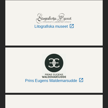
Litografiska museet
Prins Eugens Waldemarsudde