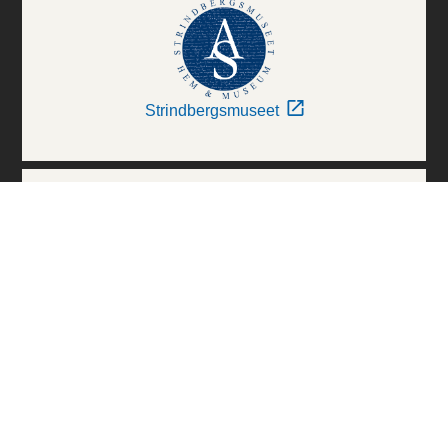
Strindbergsmuseet
Thielska Galleriet