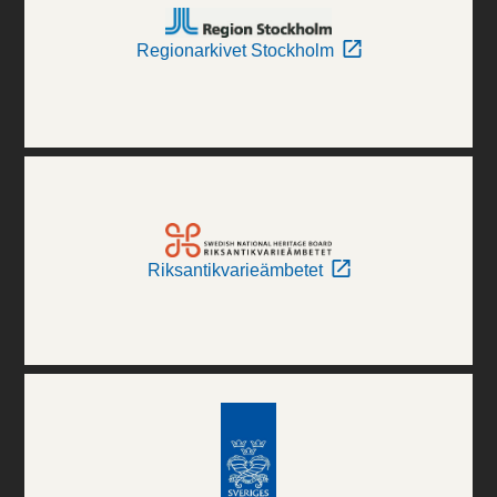
Regionarkivet Stockholm
Riksantikvarieämbetet