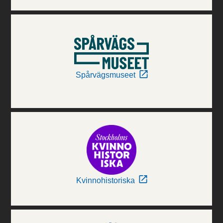
Spårvägsmuseet
Kvinnohistoriska