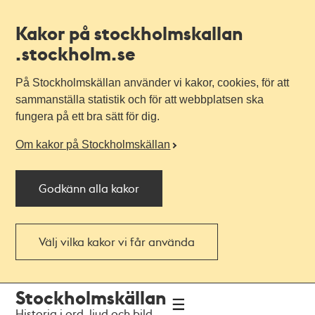
Kakor på stockholmskallan
.stockholm.se
På Stockholmskällan använder vi kakor, cookies, för att
sammanställa statistik och för att webbplatsen ska
fungera på ett bra sätt för dig.
Om kakor på Stockholmskällan
Godkänn alla kakor
Välj vilka kakor vi får använda
Till
Till
Stockholmskällan
navigationen
huvudinnehållet
Historia i ord, ljud och bild