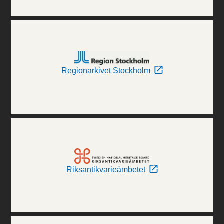
Regionarkivet Stockholm
Riksantikvarieämbetet