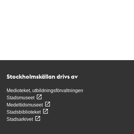
Kontakt
Stockholmskällan
Stockholmskällan drivs av
Medioteket, utbildningsförvaltningen
Stadsmuseet
Medeltidsmuseet
Stadsbiblioteket
Stadsarkivet