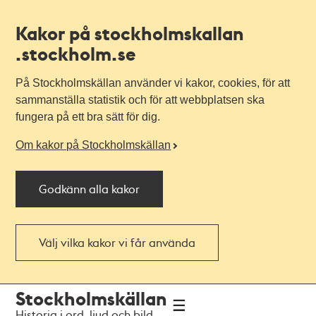
Kakor på stockholmskallan
.stockholm.se
På Stockholmskällan använder vi kakor, cookies, för att
sammanställa statistik och för att webbplatsen ska
fungera på ett bra sätt för dig.
Om kakor på Stockholmskällan
Godkänn alla kakor
Välj vilka kakor vi får använda
Till
Till
Stockholmskällan
navigationen
huvudinnehållet
Historia i ord, ljud och bild