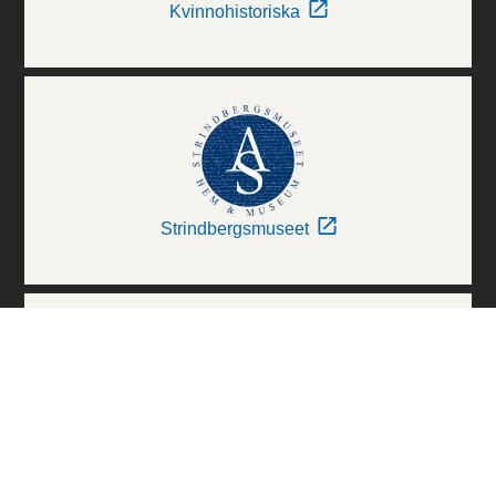
Kvinnohistoriska
Strindbergsmuseet
Thielska Galleriet