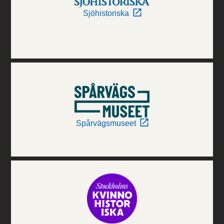
Sjöhistoriska
Spårvägsmuseet