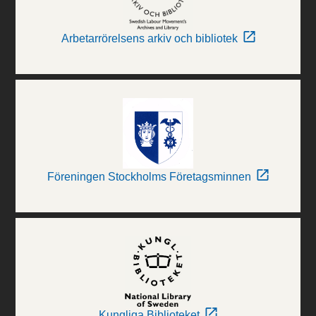
Arbetarrörelsens arkiv och bibliotek
Föreningen Stockholms Företagsminnen
Kungliga Biblioteket