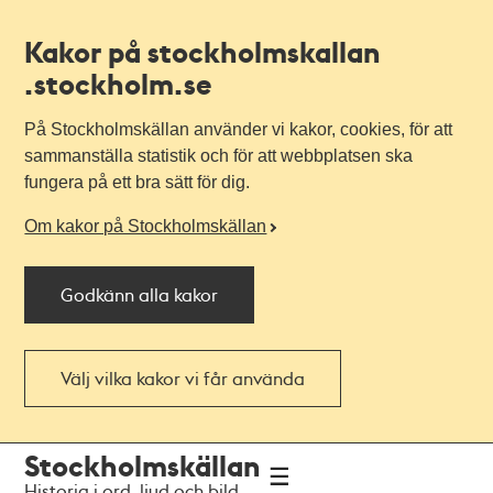
Kakor på stockholmskallan
.stockholm.se
På Stockholmskällan använder vi kakor, cookies, för att
sammanställa statistik och för att webbplatsen ska
fungera på ett bra sätt för dig.
Om kakor på Stockholmskällan
Godkänn alla kakor
Välj vilka kakor vi får använda
Till
Till
Stockholmskällan
navigationen
huvudinnehållet
Historia i ord, ljud och bild