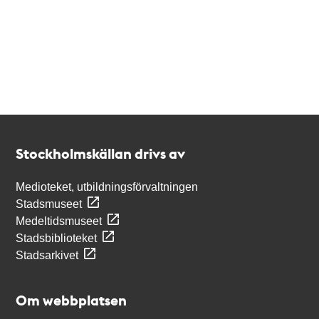
Kontakt
Stockholmskällan
Stockholmskällan drivs av
Medioteket, utbildningsförvaltningen
Stadsmuseet
Medeltidsmuseet
Stadsbiblioteket
Stadsarkivet
Om webbplatsen