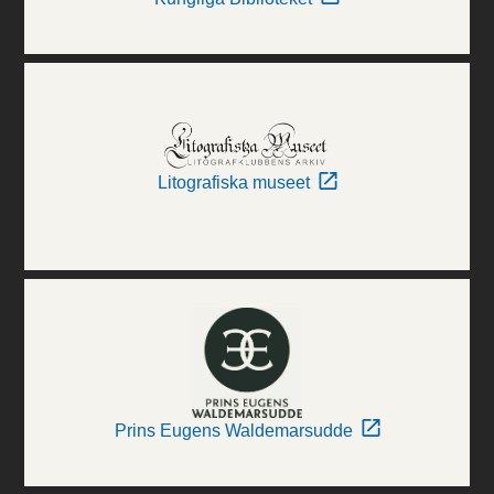
Litografiska museet
Prins Eugens Waldemarsudde