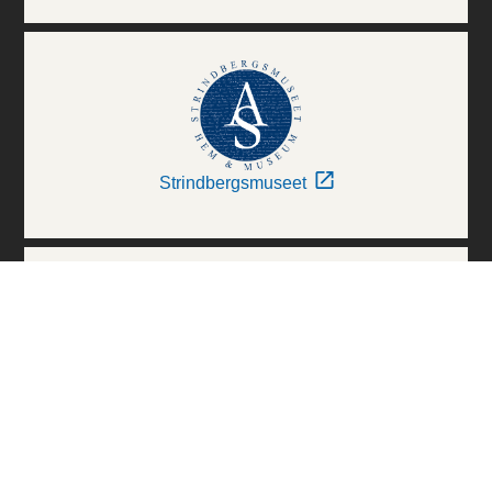
Strindbergsmuseet
Thielska Galleriet