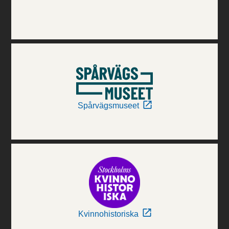
Spårvägsmuseet
Kvinnohistoriska