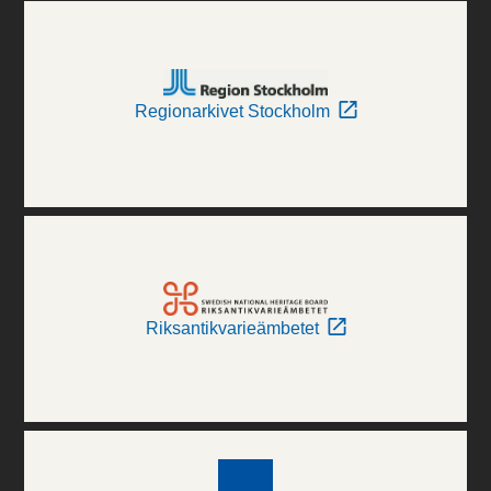
Regionarkivet Stockholm
Riksantikvarieämbetet