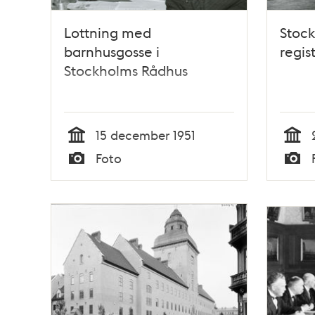
Lottning med
Stoc
barnhusgosse i
regis
Stockholms Rådhus
15 december 1951
Tid
Tid
Foto
Typ
Typ