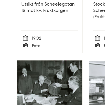
Utsikt från Scheelegatan
Stoc
12 mot kv. Fruktkorgen
Sche
(Fruk
1902
Tid
Tid
Foto
Typ
Typ