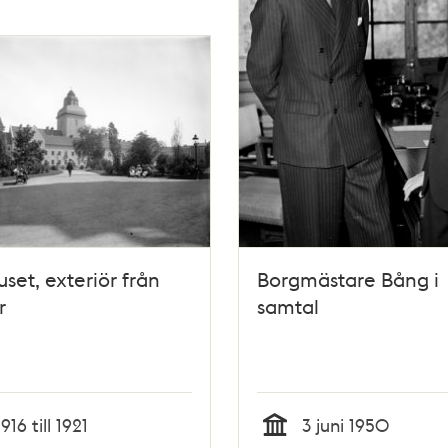
set, exteriör från
Borgmästare Bång i
r
samtal
1916 till 1921
3 juni 1950