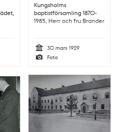
Kungsholms
ädet,
baptistförsamling 1870-
1985, Herr och fru Brander
l
30 mars 1929
Tid
Foto
Typ