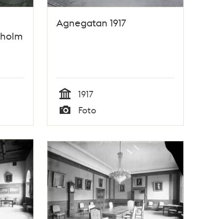
Agnegatan 1917
kholm
1917
Tid
Foto
Typ