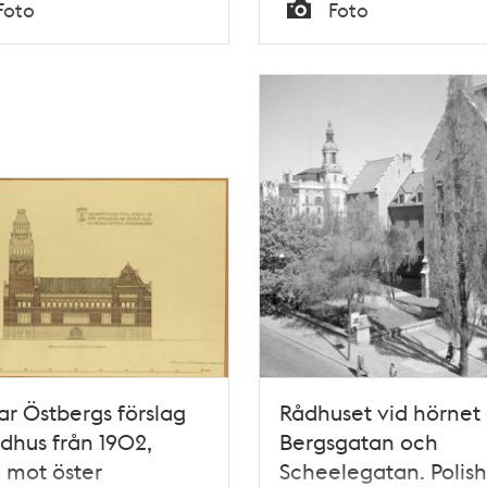
Tid
Foto
Foto
Typ
r Östbergs förslag
Rådhuset vid hörnet
Rådhus från 1902,
Bergsgatan och
 mot öster
Scheelegatan. Polish