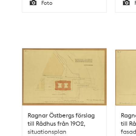
Tid
Tid
Foto
Typ
Typ
Ragnar Östbergs förslag
Ragna
till Rådhus från 1902,
till 
situationsplan
fasad