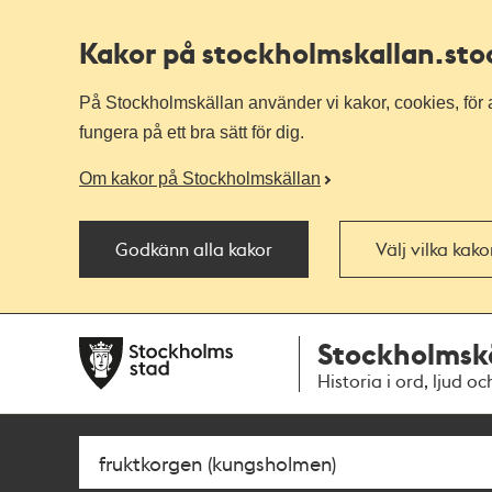
Kakor på stockholmskallan
.st
På Stockholmskällan använder vi kakor, cookies, för a
fungera på ett bra sätt för dig.
Om kakor på Stockholmskällan
Godkänn alla kakor
Välj vilka kak
Till
Till
Stockholmsk
navigationen
huvudinnehållet
Historia i ord, ljud oc
Sök
Fritextsök