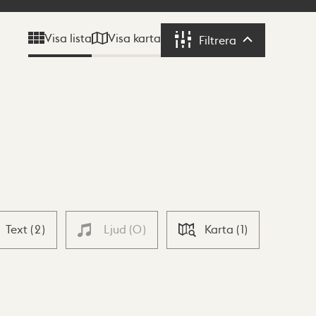
Visa karta
Visa lista
Filtrera
Filtrera
Text
(
2
)
Ljud
(
0
)
Karta
(
1
)