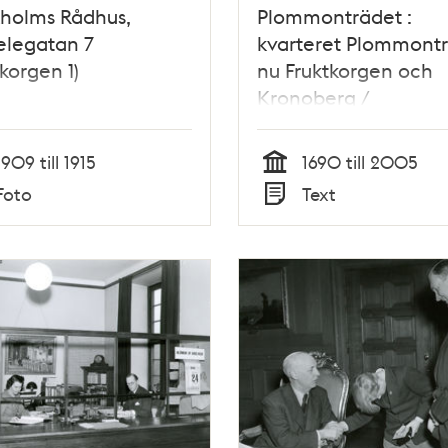
kholms Rådhus,
Plommonträdet :
elegatan 7
kvarteret Plommontr
tkorgen 1)
nu Fruktkorgen och
Kronoberg /
artikelförfattare: Car
Magnus Rosell
1909 till 1915
1690 till 2005
Tid
Foto
Text
Typ