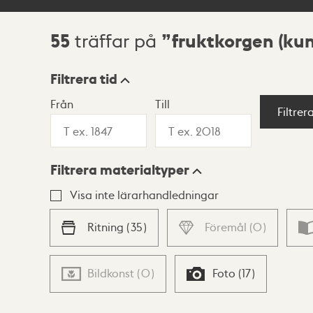
55
fruktkorgen (ku
träffar på
Sökresultat
Filtrera tid
Från
Till
Visningsläge
Filtrer
Filtrera materialtyper
Lista
Karta
Visa inte lärarhandledningar
Ritning
(
35
)
Föremål
(
0
)
Bildkonst
(
0
)
Foto
(
17
)