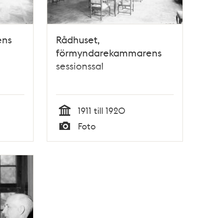
ens
Rådhuset,
förmyndarekammarens
sessionssal
1911 till 1920
Tid
Foto
Typ