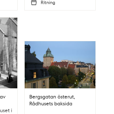
Tid
Ritning
Typ
 av
Bergsgatan österut,
Rådhusets baksida
uset i