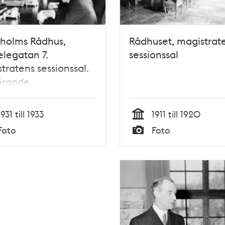
kholms Rådhus,
Rådhuset, magistrat
legatan 7.
sessionssal
tratens sessionssal.
örande
tåthållare Elmqvist.
t vid bordets vänstra
1931 till 1933
1911 till 1920
borgmästare Fant
Tid
Foto
Foto
Typ