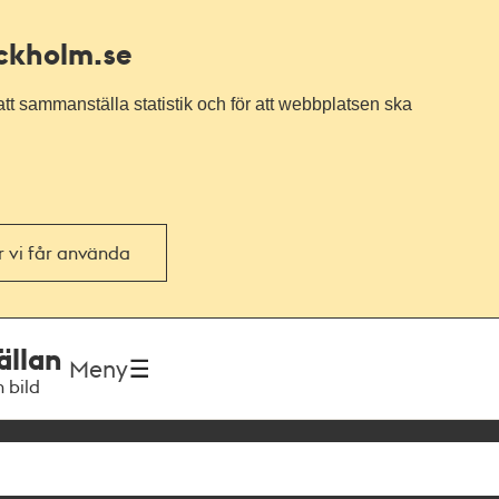
ockholm.se
tt sammanställa statistik och för att webbplatsen ska
or vi får använda
ällan
Meny
h bild