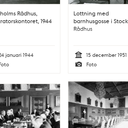
kholms Rådhus,
Lottning med
tratorskontoret, 1944
barnhusgosse i Stoc
Rådhus
24 januari 1944
15 december 1951
Tid
Foto
Foto
Typ