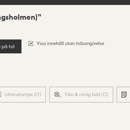
ngsholmen)
Visa innehåll utan tidsangivelse
a på tid
Litteraturtips
(
0
)
Film & rörlig bild
(
0
)