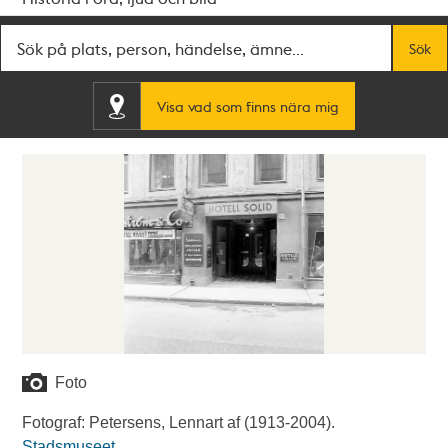
Fritextsök
Sök
Visa vad som finns nära mig
Foto
Fotograf: Petersens, Lennart af (1913-2004).
Stadsmuseet