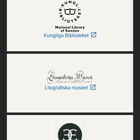
Kungliga Biblioteket
Litografiska museet