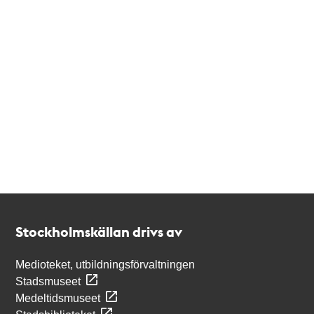
Kontakt
Stockholmskällan
Stockholmskällan drivs av
Medioteket, utbildningsförvaltningen
Stadsmuseet
Medeltidsmuseet