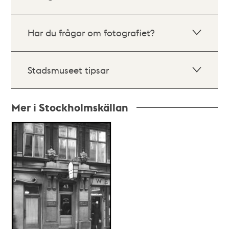
Har du frågor om fotografiet?
Stadsmuseet tipsar
Mer i Stockholmskällan
Relaterade
poster
och
teman