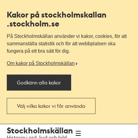
Kakor på stockholmskallan
.stockholm.se
På Stockholmskällan använder vi kakor, cookies, för att
sammanställa statistik och för att webbplatsen ska
fungera på ett bra sätt för dig.
Om kakor på Stockholmskällan
Godkänn alla kakor
Välj vilka kakor vi får använda
Till
Till
Stockholmskällan
navigationen
huvudinnehållet
Historia i ord, ljud och bild