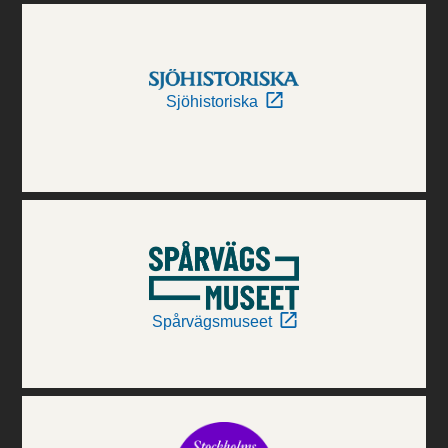
Sjöhistoriska
Spårvägsmuseet