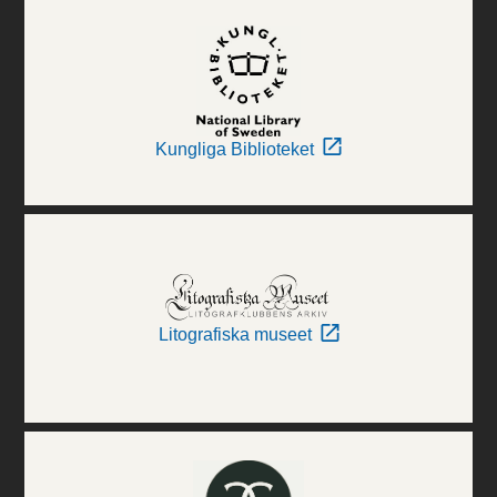
Kungliga Biblioteket
Litografiska museet