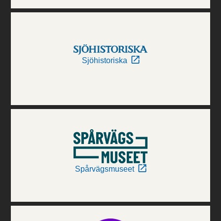
Sjöhistoriska
Spårvägsmuseet