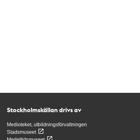
Kontakt
Stockholmskällan
Stockholmskällan drivs av
Medioteket, utbildningsförvaltningen
Stadsmuseet
Medeltidsmuseet