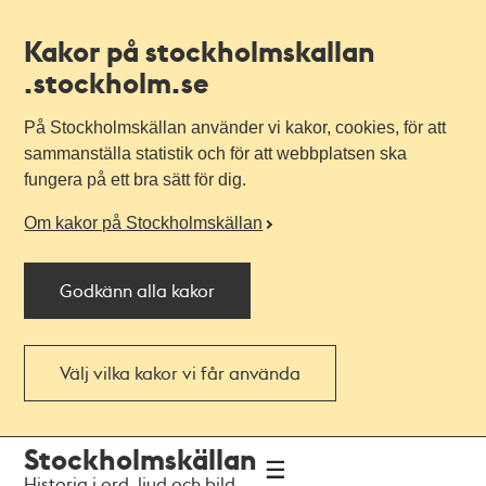
Kakor på stockholmskallan
.stockholm.se
På Stockholmskällan använder vi kakor, cookies, för att
sammanställa statistik och för att webbplatsen ska
fungera på ett bra sätt för dig.
Om kakor på Stockholmskällan
Godkänn alla kakor
Välj vilka kakor vi får använda
Till
Till
Stockholmskällan
navigationen
huvudinnehållet
Historia i ord, ljud och bild