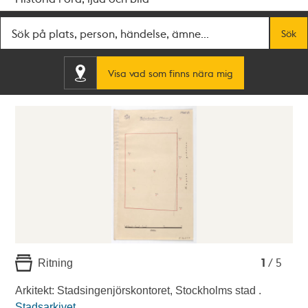
Fritextsök
Sök
Visa vad som finns nära mig
1
2
3
4
5
1
/ 5
Ritning
Arkitekt: Stadsingenjörskontoret, Stockholms stad .
Stadsarkivet