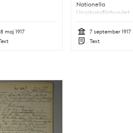
Nationella
Ungdomsförbundet
avslöjar sig självt.
18 maj 1917
7 september 1917
Tid
Text
Text
Typ