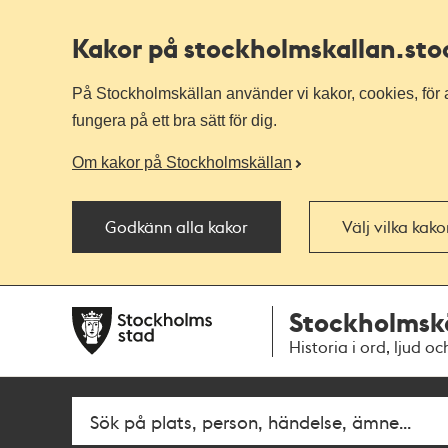
Kakor på stockholmskallan
.st
På Stockholmskällan använder vi kakor, cookies, för a
fungera på ett bra sätt för dig.
Om kakor på Stockholmskällan
Godkänn alla kakor
Välj vilka kak
Till
Till
Stockholmsk
navigationen
huvudinnehållet
Historia i ord, ljud oc
Fritextsök