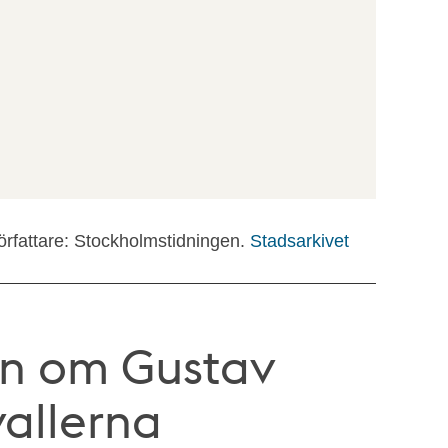
örfattare: Stockholmstidningen.
Stadsarkivet
en om Gustav
vallerna