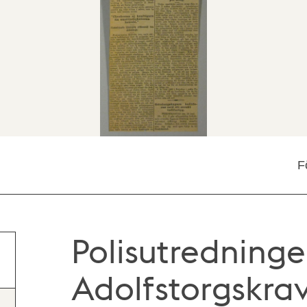
F
Polisutredning
Adolfstorgskra