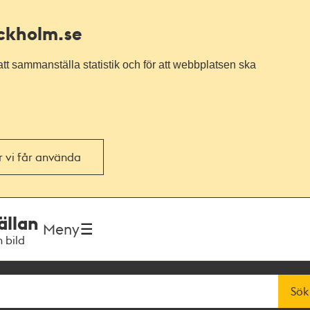
ockholm.se
tt sammanställa statistik och för att webbplatsen ska
or vi får använda
ällan
Meny
h bild
Sök