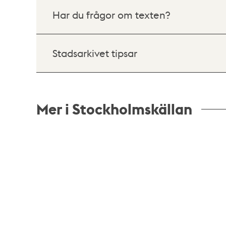
Har du frågor om texten?
Stadsarkivet tipsar
Mer i Stockholmskällan
Relaterade
poster
och
teman