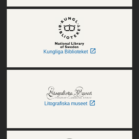
Kungliga Biblioteket
Litografiska museet