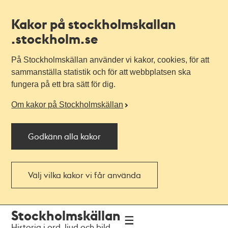
Kakor på stockholmskallan
.stockholm.se
På Stockholmskällan använder vi kakor, cookies, för att
sammanställa statistik och för att webbplatsen ska
fungera på ett bra sätt för dig.
Om kakor på Stockholmskällan
Godkänn alla kakor
Välj vilka kakor vi får använda
Till
Till
Stockholmskällan
navigationen
huvudinnehållet
Historia i ord, ljud och bild