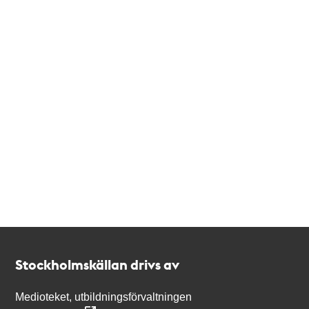
Kontakt
Stockholmskällan
Stockholmskällan drivs av
Medioteket, utbildningsförvaltningen