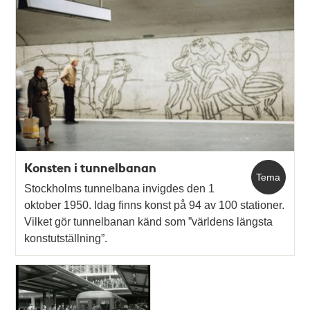
Relaterade
poster
och
teman
Konsten i tunnelbanan
Tema
Stockholms tunnelbana invigdes den 1
oktober 1950. Idag finns konst på 94 av 100 stationer.
Vilket gör tunnelbanan känd som ”världens längsta
konstutställning”.