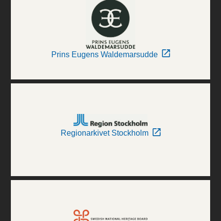
Prins Eugens Waldemarsudde
Regionarkivet Stockholm