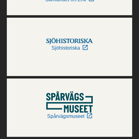
Sjöhistoriska
Spårvägsmuseet