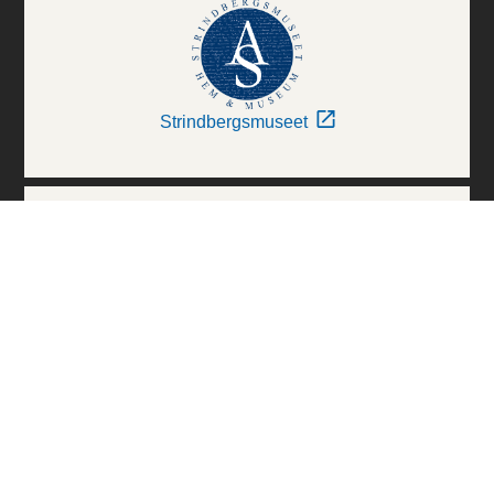
Strindbergsmuseet
Thielska Galleriet