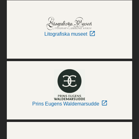
Litografiska museet
Prins Eugens Waldemarsudde