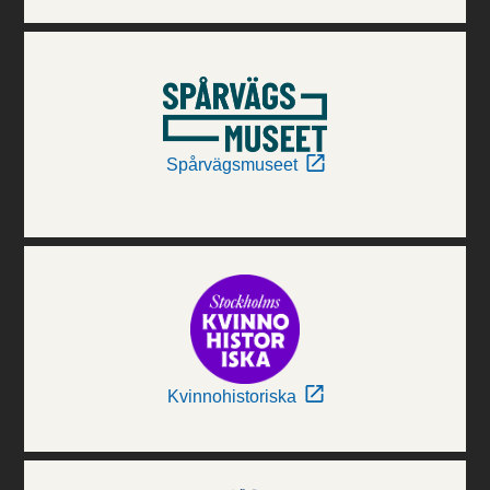
Spårvägsmuseet
Kvinnohistoriska