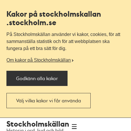
Kakor på stockholmskallan
.stockholm.se
På Stockholmskällan använder vi kakor, cookies, för att
sammanställa statistik och för att webbplatsen ska
fungera på ett bra sätt för dig.
Om kakor på Stockholmskällan
Godkänn alla kakor
Välj vilka kakor vi får använda
Till
Till
Stockholmskällan
navigationen
huvudinnehållet
Historia i ord, ljud och bild