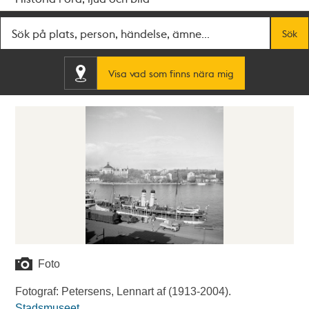
Fritextsök
Sök
Visa vad som finns nära mig
Foto
Fotograf: Petersens, Lennart af (1913-2004).
Stadsmuseet