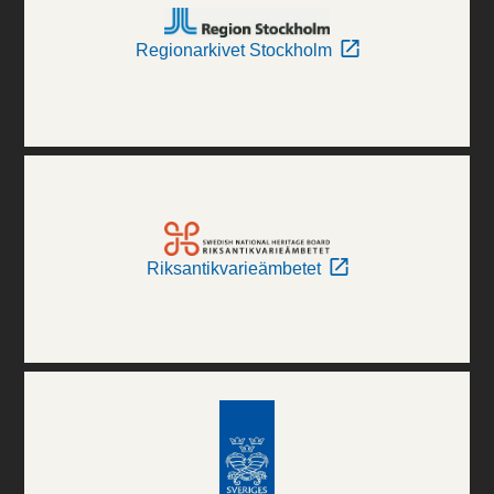
Regionarkivet Stockholm
Riksantikvarieämbetet