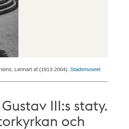
rsens, Lennart af (1913-2004).
Stadsmuseet
ustav III:s staty.
torkyrkan och