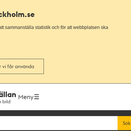
ockholm.se
tt sammanställa statistik och för att webbplatsen ska
or vi får använda
ällan
Meny
h bild
Sök