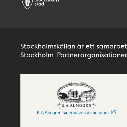
Stockholmskällan är ett samarbete
Stockholm. Partnerorganisationer 
K A Almgren sidenväveri & museum