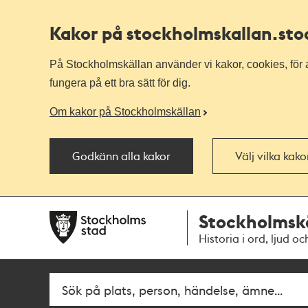
Kakor på stockholmskallan
.st
På Stockholmskällan använder vi kakor, cookies, för a
fungera på ett bra sätt för dig.
Om kakor på Stockholmskällan
Godkänn alla kakor
Välj vilka kak
Till
Till
Stockholmsk
navigationen
huvudinnehållet
Historia i ord, ljud oc
Fritextsök