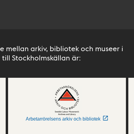
 mellan arkiv, bibliotek och museer i
till Stockholmskällan är:
Arbetarrörelsens arkiv och bibliotek