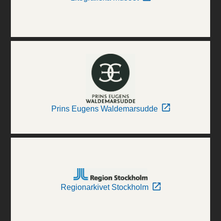
Prins Eugens Waldemarsudde
Regionarkivet Stockholm