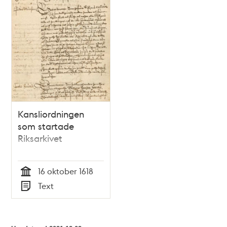
och
teman
Kansliordningen
som startade
Riksarkivet
16 oktober 1618
Tid
Text
Typ