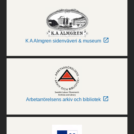
K A Almgren sidenväveri & museum
Arbetarrörelsens arkiv och bibliotek