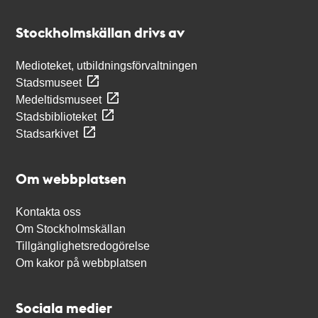
Kontakt
Stockholmskällan
Stockholmskällan drivs av
Medioteket, utbildningsförvaltningen
Stadsmuseet
Medeltidsmuseet
Stadsbiblioteket
Stadsarkivet
Om webbplatsen
Kontakta oss
Om Stockholmskällan
Tillgänglighetsredogörelse
Om kakor på webbplatsen
Sociala medier