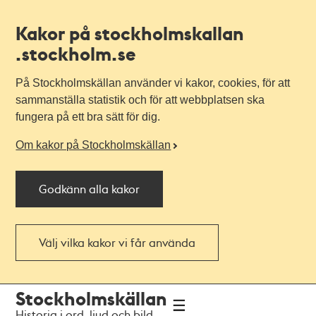
Kakor på stockholmskallan
.stockholm.se
På Stockholmskällan använder vi kakor, cookies, för att
sammanställa statistik och för att webbplatsen ska
fungera på ett bra sätt för dig.
Om kakor på Stockholmskällan
Godkänn alla kakor
Välj vilka kakor vi får använda
Till
Till
Stockholmskällan
navigationen
huvudinnehållet
Historia i ord, ljud och bild