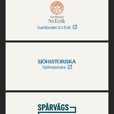
Samfundet S:t Erik
Sjöhistoriska