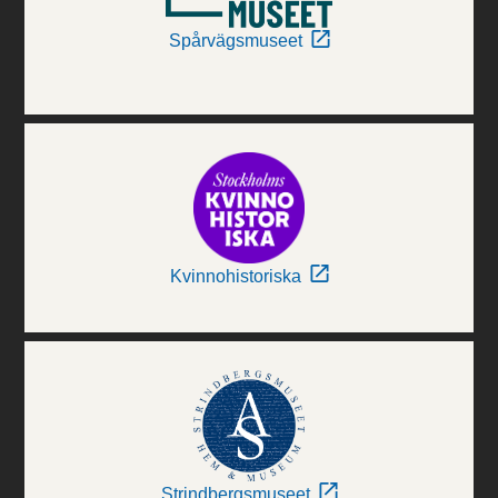
Spårvägsmuseet
Kvinnohistoriska
Strindbergsmuseet