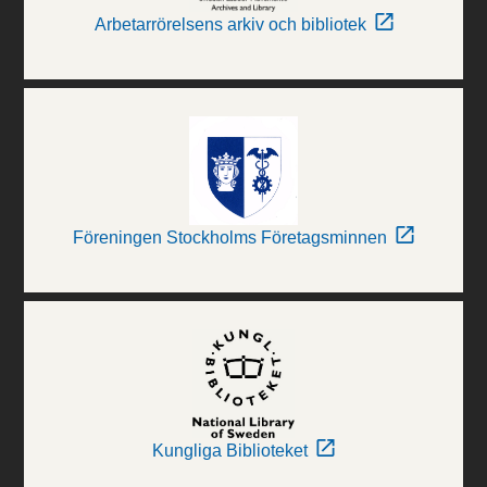
Arbetarrörelsens arkiv och bibliotek
Föreningen Stockholms Företagsminnen
Kungliga Biblioteket