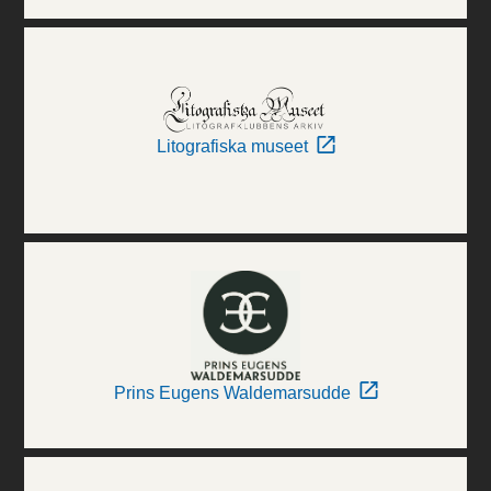
Litografiska museet
Prins Eugens Waldemarsudde