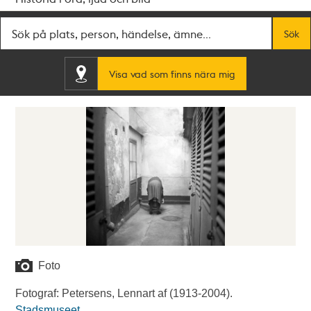
Fritextsök
Sök
Visa vad som finns nära mig
Foto
Fotograf: Petersens, Lennart af (1913-2004).
Stadsmuseet