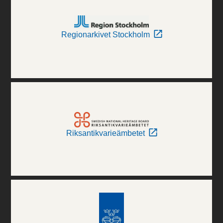
Regionarkivet Stockholm
Riksantikvarieämbetet