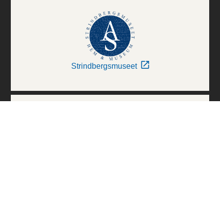
Strindbergsmuseet
Thielska Galleriet