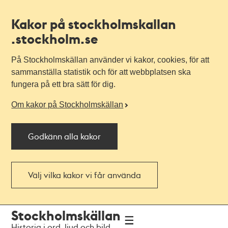
Kakor på stockholmskallan
.stockholm.se
På Stockholmskällan använder vi kakor, cookies, för att
sammanställa statistik och för att webbplatsen ska
fungera på ett bra sätt för dig.
Om kakor på Stockholmskällan
Godkänn alla kakor
Välj vilka kakor vi får använda
Till
Till
Stockholmskällan
navigationen
huvudinnehållet
Historia i ord, ljud och bild