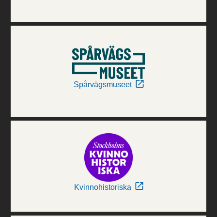
Spårvägsmuseet
Kvinnohistoriska