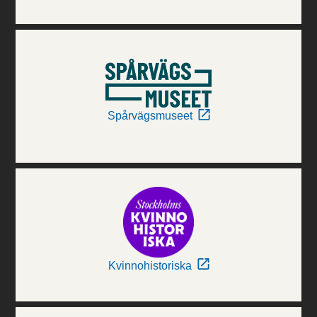
Spårvägsmuseet
Kvinnohistoriska