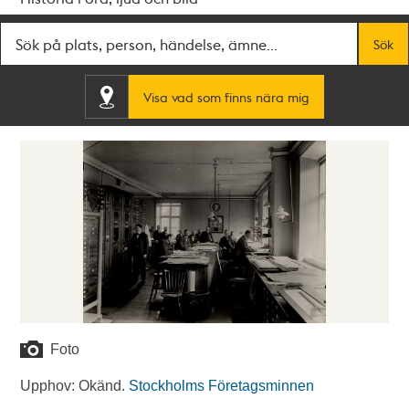
Fritextsök
Sök
Visa vad som finns nära mig
Foto
Upphov: Okänd.
Stockholms Företagsminnen