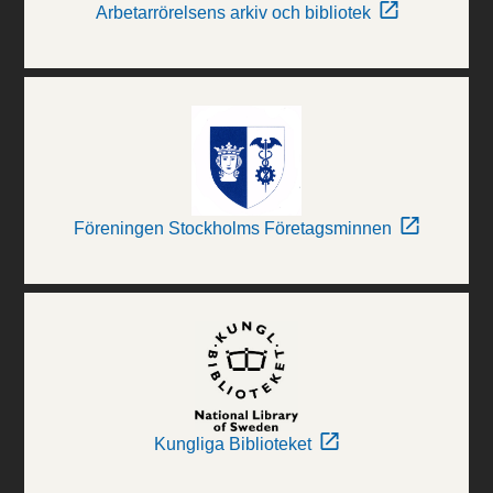
Arbetarrörelsens arkiv och bibliotek
Föreningen Stockholms Företagsminnen
Kungliga Biblioteket