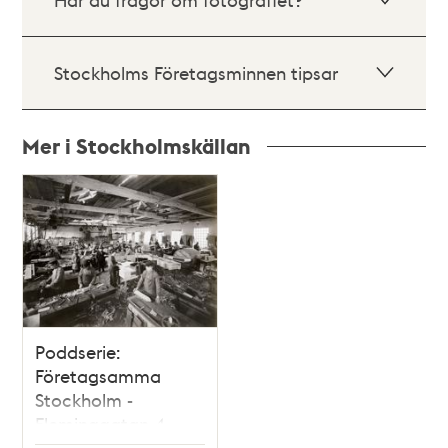
Stockholms Företagsminnen tipsar
Mer i Stockholmskällan
Relaterade
poster
och
teman
Poddserie:
Företagsamma
Stockholm -
Fleminggatan 4,
Bolinders Mekaniska