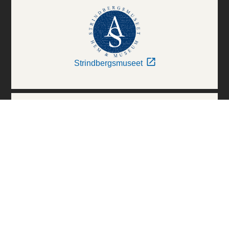
Strindbergsmuseet
Thielska Galleriet