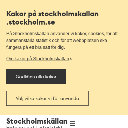
Kakor på stockholmskallan
.stockholm.se
På Stockholmskällan använder vi kakor, cookies, för att
sammanställa statistik och för att webbplatsen ska
fungera på ett bra sätt för dig.
Om kakor på Stockholmskällan
Godkänn alla kakor
Välj vilka kakor vi får använda
Till
Till
Stockholmskällan
navigationen
huvudinnehållet
Historia i ord, ljud och bild