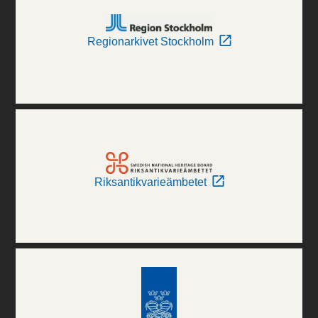
Regionarkivet Stockholm
Riksantikvarieämbetet