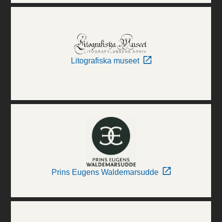
Litografiska museet
Prins Eugens Waldemarsudde