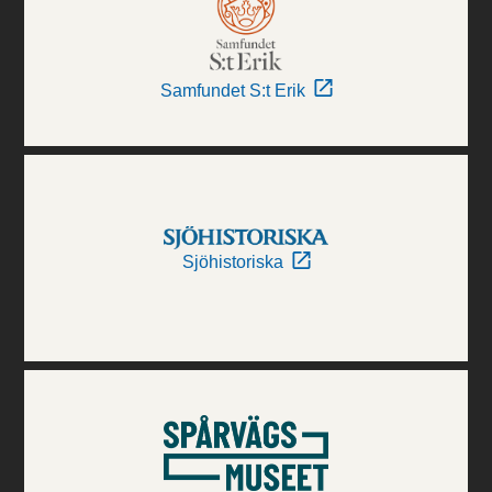
Samfundet S:t Erik
Sjöhistoriska