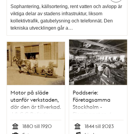
Sophantering, källsortering, rent vatten och avlopp är
viktiga delar av stadens infrastruktur, liksom
kollektivtrafik, gatubelysning och telefonnät. Den
tekniska utvecklingen går a…
Motor på släde
Poddserie:
utanför verkstaden,
Företagsamma
där den är tillverkad.
Stockholm -
J & C G Bolinders
Fleminggatan 4,
Mekaniska
Bolinders Mekaniska
1880 till 1920
1844 till 2023
Verkstads AB.
Verkstad
Tid
Tid