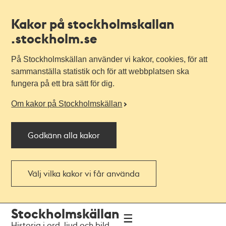
Kakor på stockholmskallan
.stockholm.se
På Stockholmskällan använder vi kakor, cookies, för att
sammanställa statistik och för att webbplatsen ska
fungera på ett bra sätt för dig.
Om kakor på Stockholmskällan
Godkänn alla kakor
Välj vilka kakor vi får använda
Till
Till
Stockholmskällan
navigationen
huvudinnehållet
Historia i ord, ljud och bild