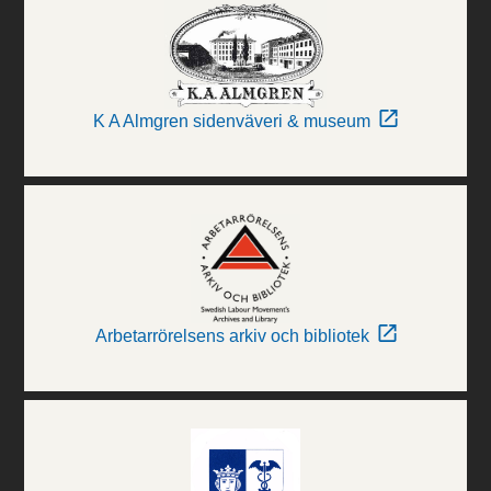
K A Almgren sidenväveri & museum
Arbetarrörelsens arkiv och bibliotek