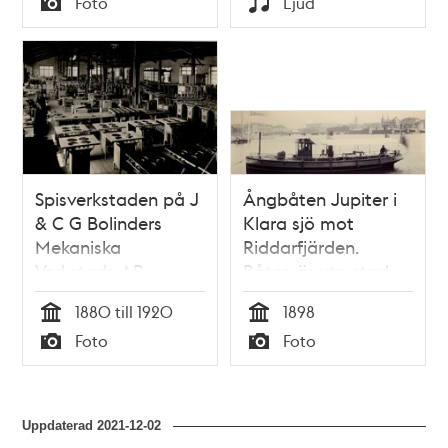
Foto
Ljud
Typ
Typ
Spisverkstaden på J
Ångbåten Jupiter i
& C G Bolinders
Klara sjö mot
Mekaniska
Riddarfjärden.
Verkstads AB.
Båten är utrustad
med en
1880 till 1920
1898
Bolindermotor
Tid
Tid
Foto
Foto
Typ
Typ
Uppdaterad
2021-12-02