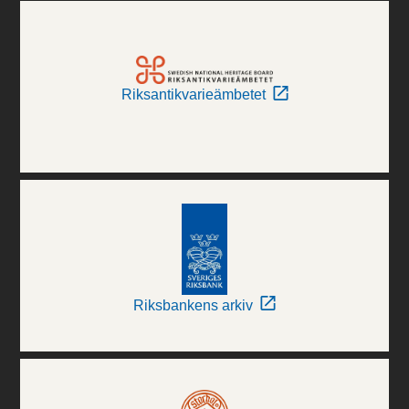
Riksantikvarieämbetet
Riksbankens arkiv