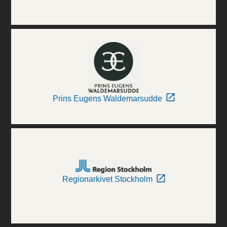
Prins Eugens Waldemarsudde
Regionarkivet Stockholm