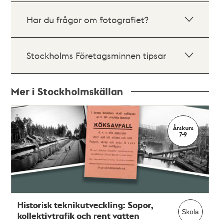
Har du frågor om fotografiet?
Stockholms Företagsminnen tipsar
Mer i Stockholmskällan
Relaterade
poster
Årskurs
och
7-9
teman
Historisk teknikutveckling: Sopor,
Skola
kollektivtrafik och rent vatten