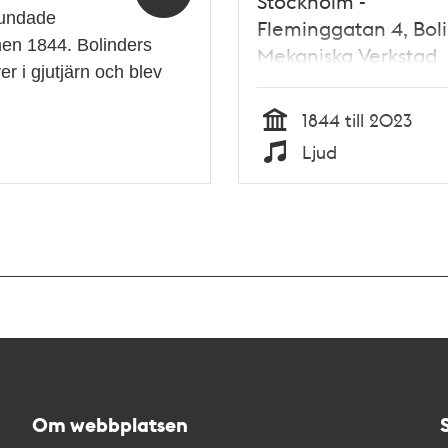
Stockholm -
rundade
Fleminggatan 4, Bol
en 1844. Bolinders
Mekaniska Verkstad
er i gjutjärn och blev
1844 till 2023
Tid
Ljud
Typ
Om webbplatsen