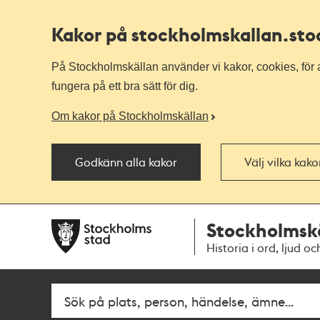
Kakor på stockholmskallan
.st
På Stockholmskällan använder vi kakor, cookies, för a
fungera på ett bra sätt för dig.
Om kakor på Stockholmskällan
Godkänn alla kakor
Välj vilka kak
Till
Till
Stockholmsk
navigationen
huvudinnehållet
Historia i ord, ljud oc
Fritextsök