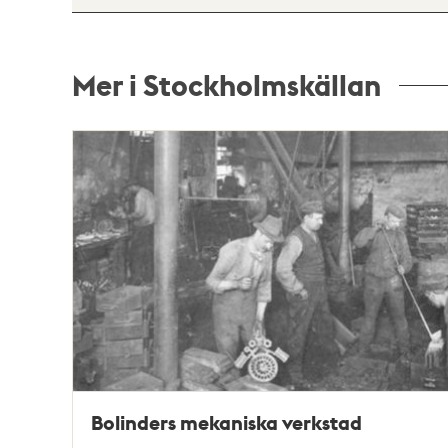
Mer i Stockholmskällan
Relaterade
poster
och
teman
Bolinders mekaniska verkstad