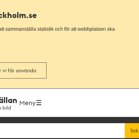
ockholm.se
tt sammanställa statistik och för att webbplatsen ska
or vi får använda
ällan
Meny
h bild
Sök