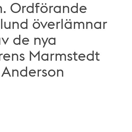
n. Ordförande
glund överlämnar
av de nya
rens Marmstedt
t Anderson