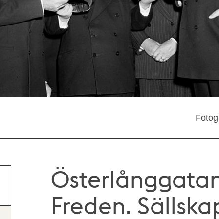
Fotog
Österlånggatan
Freden. Sällska