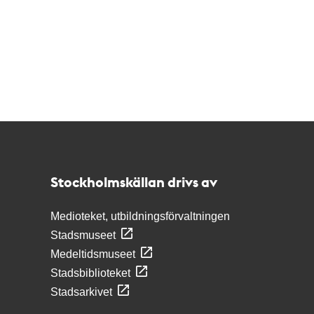
Kontakt
Stockholmskällan
Stockholmskällan drivs av
Medioteket, utbildningsförvaltningen
Stadsmuseet
Medeltidsmuseet
Stadsbiblioteket
Stadsarkivet