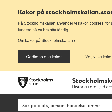
Kakor på stockholmskallan
.st
På Stockholmskällan använder vi kakor, cookies, för a
fungera på ett bra sätt för dig.
Om kakor på Stockholmskällan
Godkänn alla kakor
Välj vilka kak
Till
Till
Stockholmsk
navigationen
huvudinnehållet
Historia i ord, ljud oc
Fritextsök