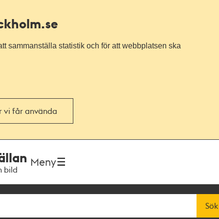
ockholm.se
tt sammanställa statistik och för att webbplatsen ska
or vi får använda
ällan
Meny
h bild
Sök