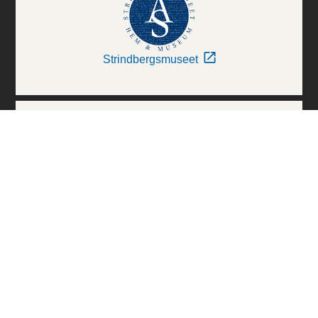
Strindbergsmuseet
Thielska Galleriet