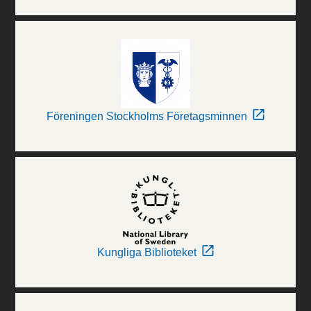
Föreningen Stockholms Företagsminnen
Kungliga Biblioteket