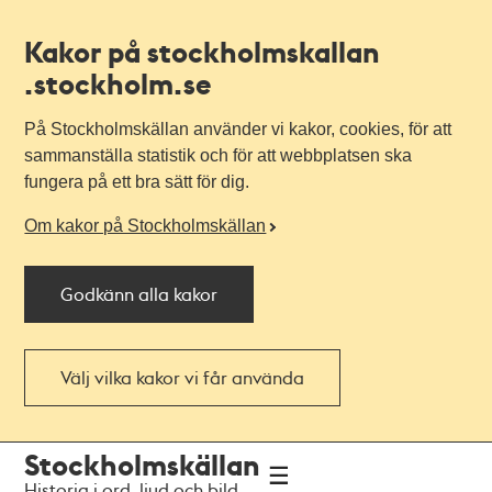
Kakor på stockholmskallan
.stockholm.se
På Stockholmskällan använder vi kakor, cookies, för att
sammanställa statistik och för att webbplatsen ska
fungera på ett bra sätt för dig.
Om kakor på Stockholmskällan
Godkänn alla kakor
Välj vilka kakor vi får använda
Till
Till
Stockholmskällan
navigationen
huvudinnehållet
Historia i ord, ljud och bild