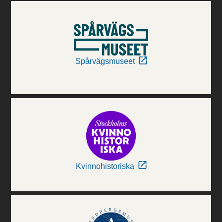
Spårvägsmuseet
Kvinnohistoriska