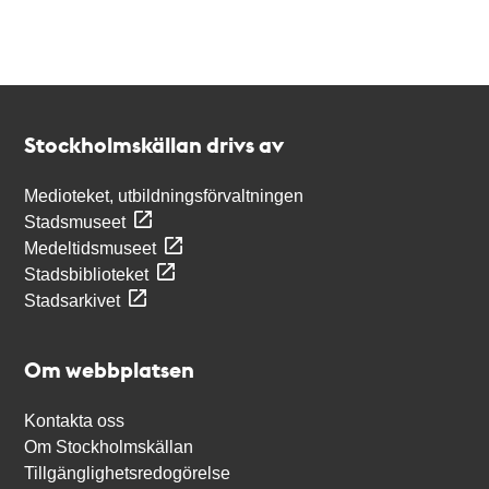
Kontakt
Stockholmskällan
Stockholmskällan drivs av
Medioteket, utbildningsförvaltningen
Stadsmuseet
Medeltidsmuseet
Stadsbiblioteket
Stadsarkivet
Om webbplatsen
Kontakta oss
Om Stockholmskällan
Tillgänglighetsredogörelse