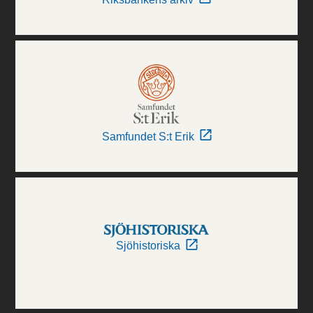
Samfundet S:t Erik
Sjöhistoriska