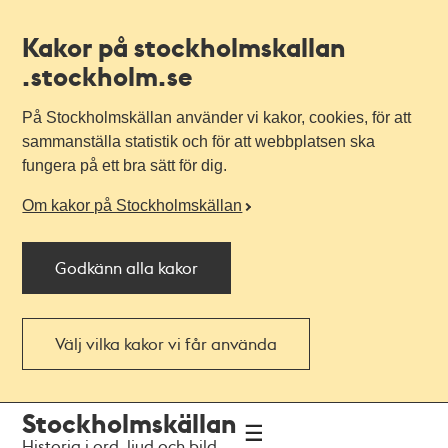
Kakor på stockholmskallan
.stockholm.se
På Stockholmskällan använder vi kakor, cookies, för att
sammanställa statistik och för att webbplatsen ska
fungera på ett bra sätt för dig.
Om kakor på Stockholmskällan
Godkänn alla kakor
Välj vilka kakor vi får använda
Till
Till
Stockholmskällan
navigationen
huvudinnehållet
Historia i ord, ljud och bild