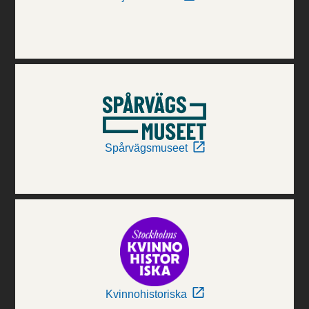
Spårvägsmuseet
Kvinnohistoriska