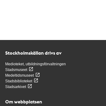
Kontakt
Stockholmskällan
Stockholmskällan drivs av
Medioteket, utbildningsförvaltningen
Stadsmuseet
Medeltidsmuseet
Stadsbiblioteket
Stadsarkivet
Om webbplatsen