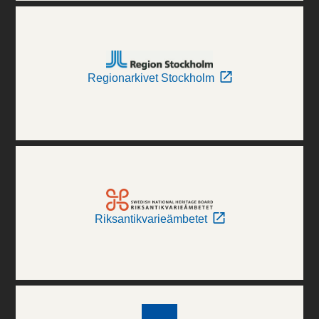
Regionarkivet Stockholm
Riksantikvarieämbetet