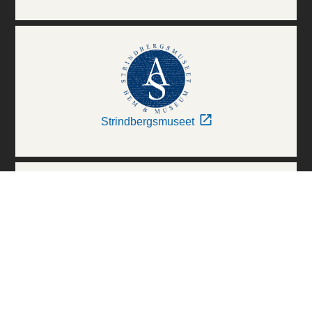
Strindbergsmuseet
Thielska Galleriet