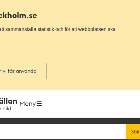
ockholm.se
tt sammanställa statistik och för att webbplatsen ska
or vi får använda
ällan
Meny
h bild
Sök