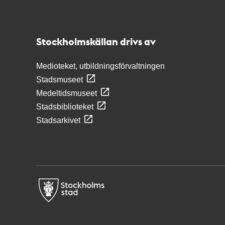
Kontakt
Stockholmskällan
Stockholmskällan drivs av
Medioteket, utbildningsförvaltningen
Stadsmuseet
Medeltidsmuseet
Stadsbiblioteket
Stadsarkivet