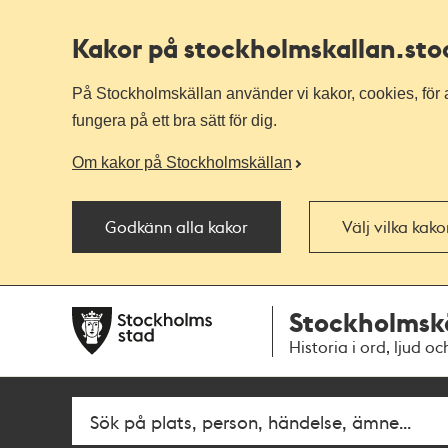
Kakor på stockholmskallan
.st
På Stockholmskällan använder vi kakor, cookies, för a
fungera på ett bra sätt för dig.
Om kakor på Stockholmskällan
Godkänn alla kakor
Välj vilka kak
Till
Till
Stockholmsk
navigationen
huvudinnehållet
Historia i ord, ljud oc
Fritextsök