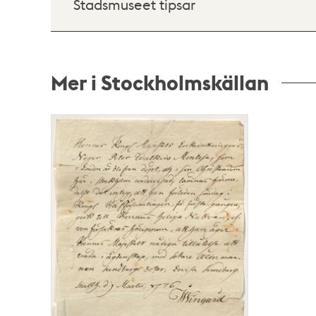
Stadsmuseet tipsar
Mer i Stockholmskällan
Relaterade
poster
och
teman