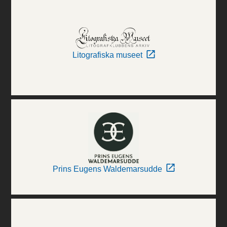
Litografiska museet
Prins Eugens Waldemarsudde