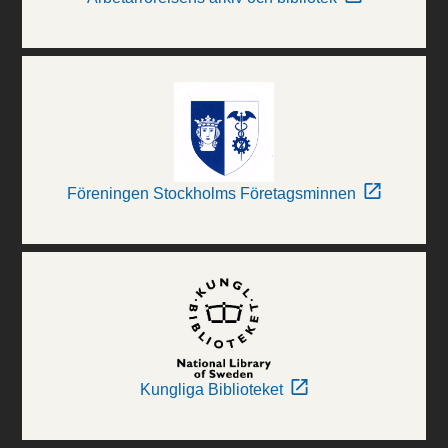
Föreningen Stockholms Företagsminnen
Kungliga Biblioteket