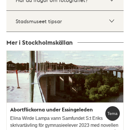
Stadsmuseet tipsar
Mer i Stockholmskällan
Relaterade
poster
och
teman
Abortflickorna under Essingeleden
Tema
Elina Wirde Lampa vann Samfundet S:t Eriks
skrivartävling för gymnasieelever 2023 med novellen