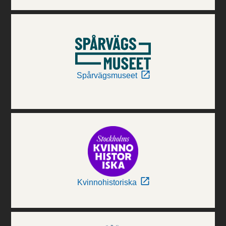
Spårvägsmuseet
Kvinnohistoriska