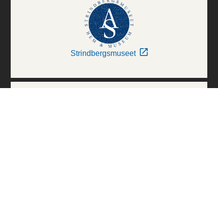
Strindbergsmuseet
Thielska Galleriet