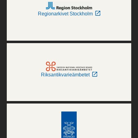
Regionarkivet Stockholm
Riksantikvarieämbetet