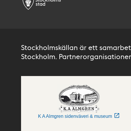
Stockholmskällan är ett samarbete
Stockholm. Partnerorganisationer 
K A Almgren sidenväveri & museum