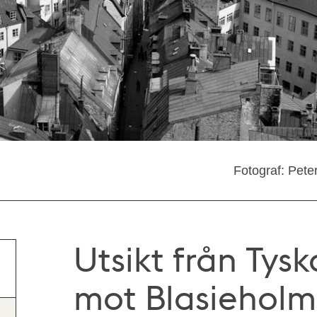
Fotograf: Pete
Utsikt från Tysk
mot Blasiehol