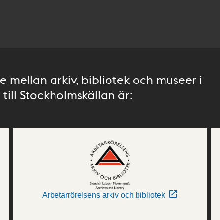
 mellan arkiv, bibliotek och museer i
till Stockholmskällan är:
Arbetarrörelsens arkiv och bibliotek