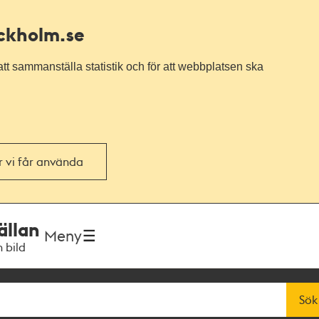
ockholm.se
tt sammanställa statistik och för att webbplatsen ska
or vi får använda
ällan
Meny
h bild
Sök