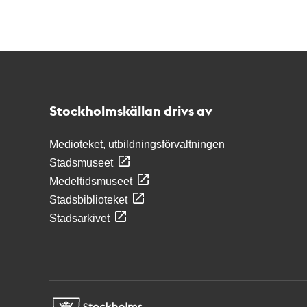
Kontakt
Stockholmskällan
Stockholmskällan drivs av
Medioteket, utbildningsförvaltningen
Stadsmuseet
Medeltidsmuseet
Stadsbiblioteket
Stadsarkivet