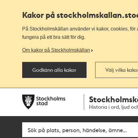
Kakor på stockholmskallan
.st
På Stockholmskällan använder vi kakor, cookies, för a
fungera på ett bra sätt för dig.
Om kakor på Stockholmskällan
Godkänn alla kakor
Välj vilka kak
Till
Till
Stockholmsk
navigationen
huvudinnehållet
Historia i ord, ljud oc
Fritextsök