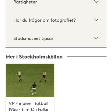
Rättigheter
Har du frågor om fotografiet?
Stadsmuseet tipsar
Mer i Stockholmskällan
Relaterade
poster
och
teman
VM-finalen i fotboll
1958 - film 13 i Folke