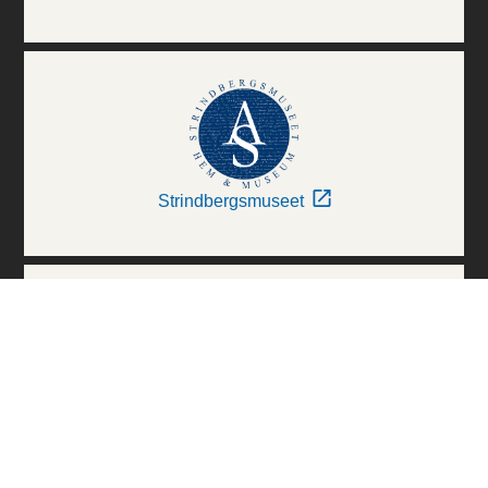
Strindbergsmuseet
Thielska Galleriet