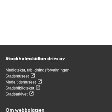
Kontakt
Stockholmskällan
Stockholmskällan drivs av
Medioteket, utbildningsförvaltningen
Stadsmuseet
Medeltidsmuseet
Stadsbiblioteket
Stadsarkivet
Om webbplatsen