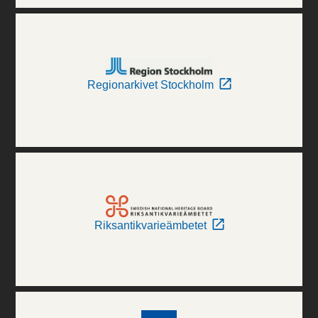
Regionarkivet Stockholm
Riksantikvarieämbetet