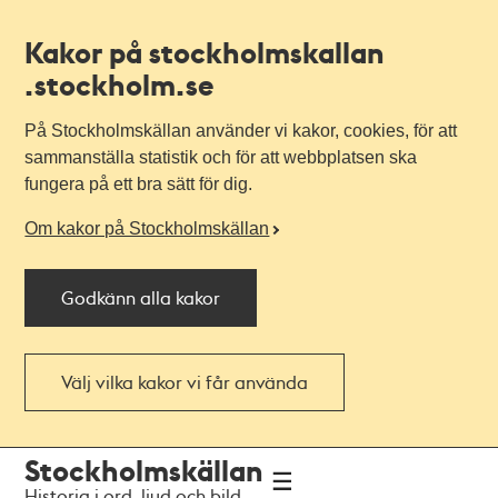
Kakor på stockholmskallan
.stockholm.se
På Stockholmskällan använder vi kakor, cookies, för att
sammanställa statistik och för att webbplatsen ska
fungera på ett bra sätt för dig.
Om kakor på Stockholmskällan
Godkänn alla kakor
Välj vilka kakor vi får använda
Till
Till
Stockholmskällan
navigationen
huvudinnehållet
Historia i ord, ljud och bild