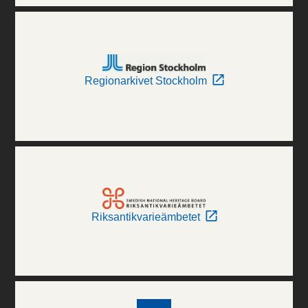
Regionarkivet Stockholm
Riksantikvarieämbetet