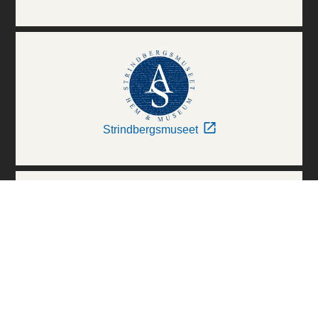
Strindbergsmuseet
Thielska Galleriet