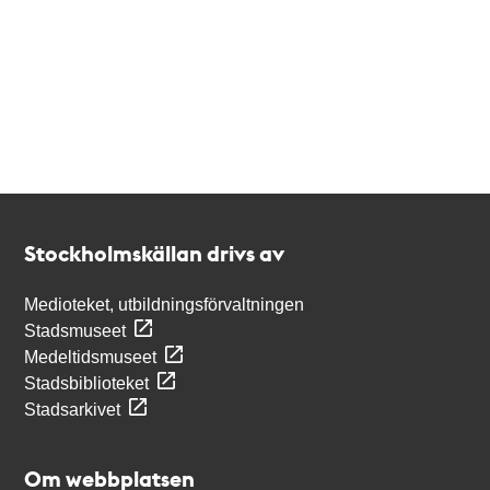
Kontakt
Stockholmskällan
Stockholmskällan drivs av
Medioteket, utbildningsförvaltningen
Stadsmuseet
Medeltidsmuseet
Stadsbiblioteket
Stadsarkivet
Om webbplatsen