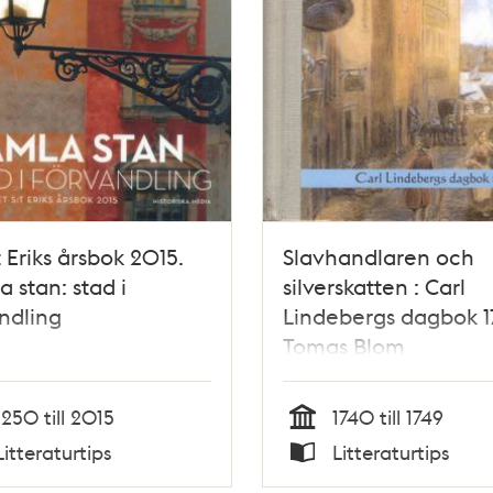
 Eriks årsbok 2015.
Slavhandlaren och
 stan: stad i
silverskatten : Carl
ndling
Lindebergs dagbok 1
Tomas Blom
1250 till 2015
1740 till 1749
Tid
Litteraturtips
Litteraturtips
Typ