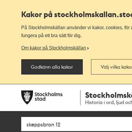
Kakor på stockholmskallan
.st
På Stockholmskällan använder vi kakor, cookies, för a
fungera på ett bra sätt för dig.
Om kakor på Stockholmskällan
Godkänn alla kakor
Välj vilka kak
Till
Till
Stockholmsk
navigationen
huvudinnehållet
Historia i ord, ljud oc
Sök
Fritextsök