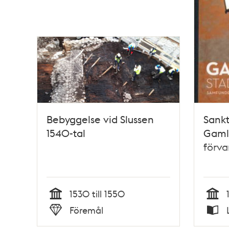
Bebyggelse vid Slussen
Sankt
1540-tal
Gamla
förva
1530 till 1550
Tid
Tid
Föremål
Typ
Typ