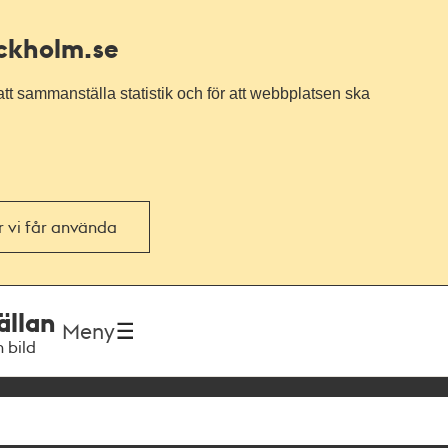
ockholm.se
tt sammanställa statistik och för att webbplatsen ska
or vi får använda
ällan
Meny
h bild