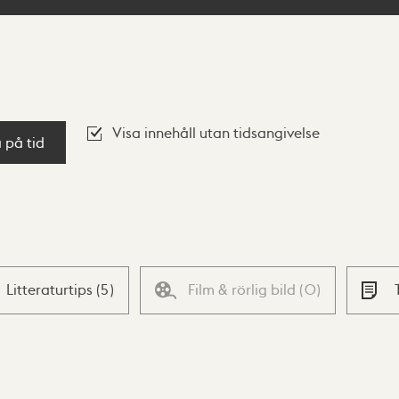
Visa innehåll utan tidsangivelse
a på tid
Litteraturtips
(
5
)
Film & rörlig bild
(
0
)