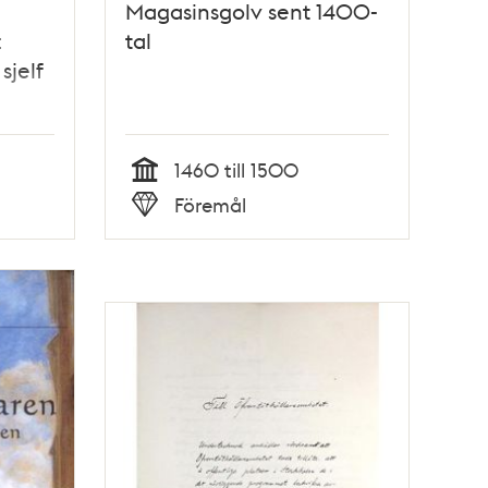
Magasinsgolv sent 1400-
:
tal
sjelf
1460 till 1500
Tid
Föremål
Typ