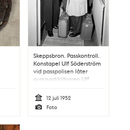
Skeppsbron. Passkontroll.
Konstapel Ulf Söderström
vid passpolisen låter
gymnastikläraren Ulf
Almgren passera med ett
legitimitetskort. Den stora
12 juli 1952
nordiska passfriheten
Tid
Foto
började gälla idag, 12/7
Typ
1952