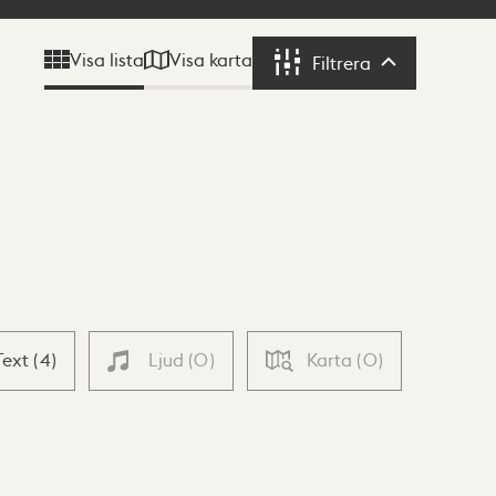
Visa karta
Visa lista
Filtrera
Filtrera
Text
(
4
)
Ljud
(
0
)
Karta
(
0
)