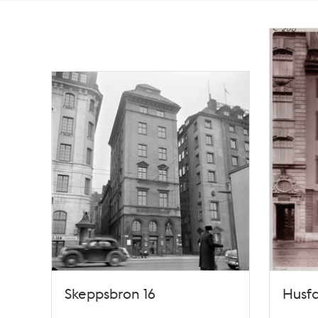
Totalt
20
träffar
Skeppsbron 16
Husf