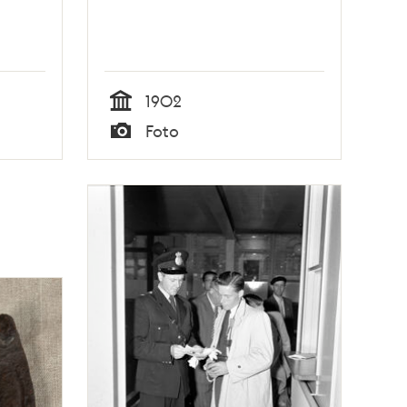
1902
Tid
Foto
Typ