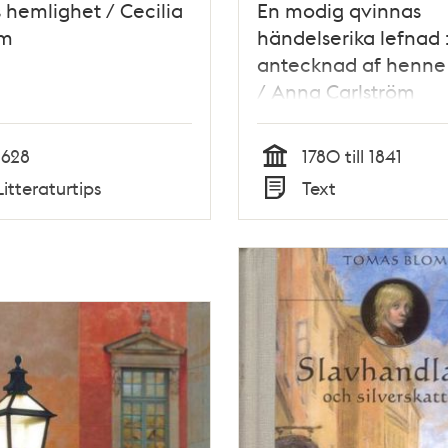
 hemlighet / Cecilia
En modig qvinnas
em
händelserika lefnad 
antecknad af henne 
/ Anna Carlström
1628
1780 till 1841
Tid
Litteraturtips
Text
Typ