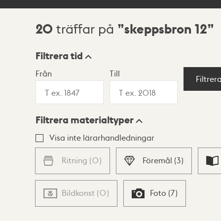
20
skeppsbron 12
träffar på
Sökresultat
Filtrera tid
Från
Till
Visningsläge
Filtrer
Filtrera materialtyper
Lista
Karta
Visa inte lärarhandledningar
Ritning
(
0
)
Föremål
(
3
)
Bildkonst
(
0
)
Foto
(
7
)