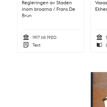
Regleringen av Staden
Vasas
inom broarna / Frans De
Ekh
Brun
1917 till 1920
Tid
Tid
Text
Typ
Typ