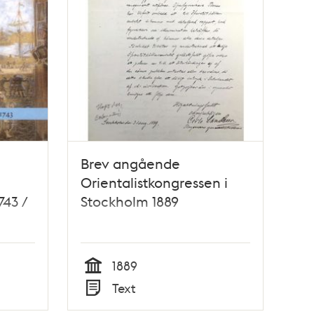
Brev angående
Orientalistkongressen i
743 /
Stockholm 1889
1889
Tid
Text
Typ