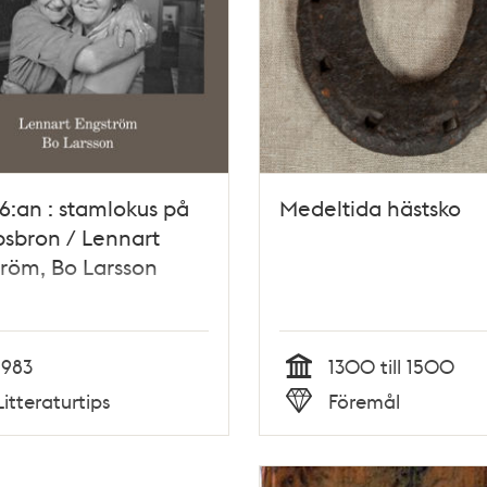
6:an : stamlokus på
Medeltida hästsko
sbron / Lennart
röm, Bo Larsson
1983
1300 till 1500
Tid
Litteraturtips
Föremål
Typ