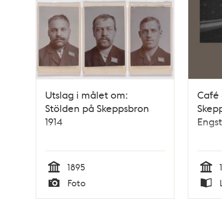
Utslag i målet om:
Café 
Stölden på Skeppsbron
Skepp
1914
Engst
1895
Tid
Tid
Foto
Typ
Typ