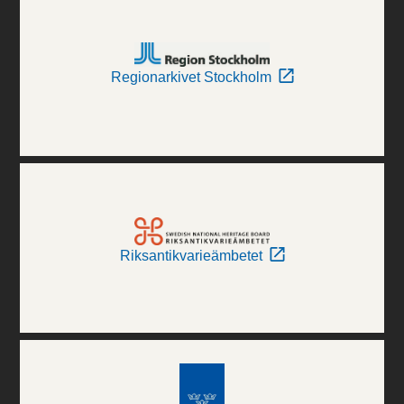
Regionarkivet Stockholm
Riksantikvarieämbetet