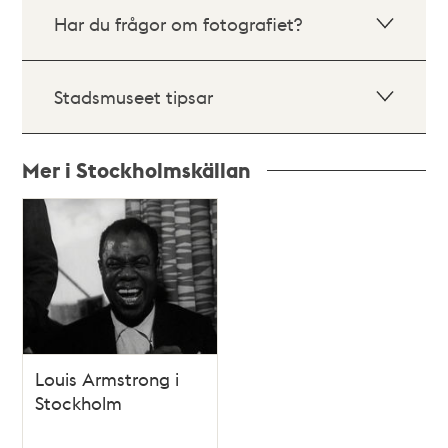
Har du frågor om fotografiet?
Stadsmuseet tipsar
Mer i Stockholmskällan
Relaterade
poster
och
teman
Louis Armstrong i
Stockholm