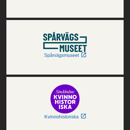
Spårvägsmuseet
Kvinnohistoriska