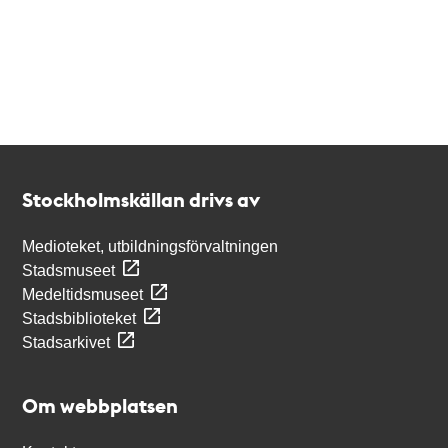
Kontakt
Stockholmskällan
Stockholmskällan drivs av
Medioteket, utbildningsförvaltningen
Stadsmuseet
Medeltidsmuseet
Stadsbiblioteket
Stadsarkivet
Om webbplatsen