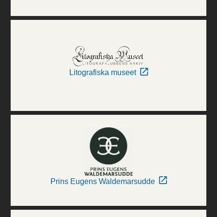
Litografiska museet
Prins Eugens Waldemarsudde