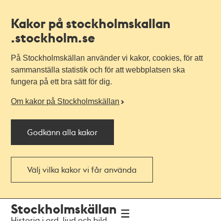
Kakor på stockholmskallan
.stockholm.se
På Stockholmskällan använder vi kakor, cookies, för att
sammanställa statistik och för att webbplatsen ska
fungera på ett bra sätt för dig.
Om kakor på Stockholmskällan
Godkänn alla kakor
Välj vilka kakor vi får använda
Till
Till
Stockholmskällan
navigationen
huvudinnehållet
Historia i ord, ljud och bild