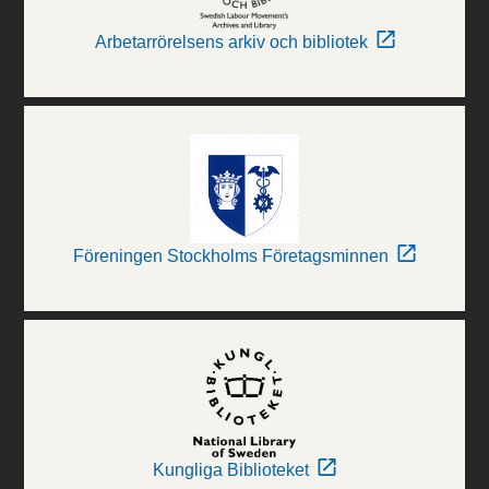
Arbetarrörelsens arkiv och bibliotek
Föreningen Stockholms Företagsminnen
Kungliga Biblioteket