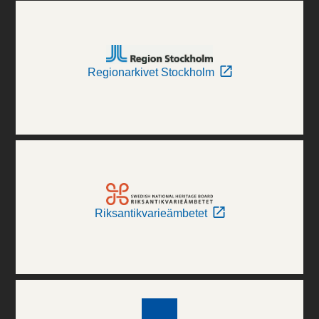
Regionarkivet Stockholm
Riksantikvarieämbetet