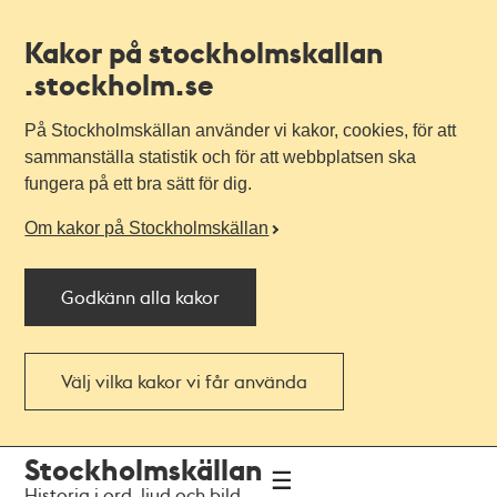
Kakor på stockholmskallan
.stockholm.se
På Stockholmskällan använder vi kakor, cookies, för att
sammanställa statistik och för att webbplatsen ska
fungera på ett bra sätt för dig.
Om kakor på Stockholmskällan
Godkänn alla kakor
Välj vilka kakor vi får använda
Till
Till
Stockholmskällan
navigationen
huvudinnehållet
Historia i ord, ljud och bild