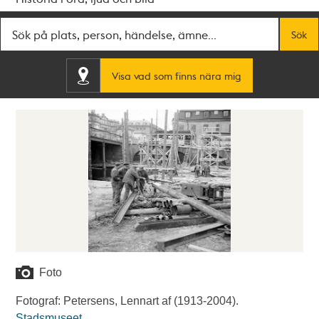
Fritextsök
Sök
Visa vad som finns nära mig
Foto
Fotograf: Petersens, Lennart af (1913-2004).
Stadsmuseet