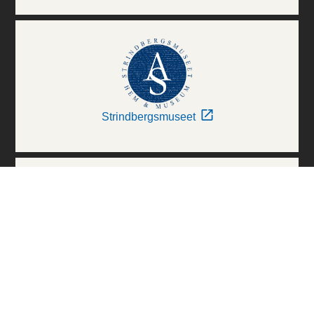
Strindbergsmuseet
Thielska Galleriet