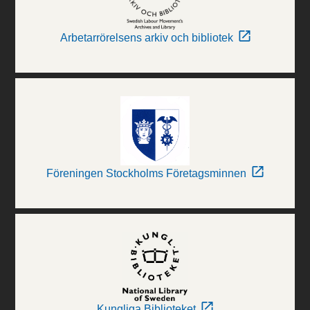
Arbetarrörelsens arkiv och bibliotek
Föreningen Stockholms Företagsminnen
Kungliga Biblioteket