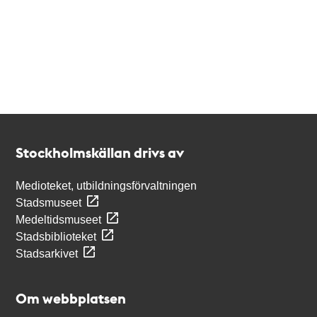
Kontakt
Stockholmskällan
Stockholmskällan drivs av
Medioteket, utbildningsförvaltningen
Stadsmuseet
Medeltidsmuseet
Stadsbiblioteket
Stadsarkivet
Om webbplatsen