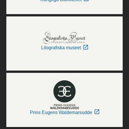
Litografiska museet
Prins Eugens Waldemarsudde