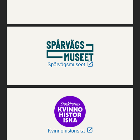
Spårvägsmuseet
Kvinnohistoriska