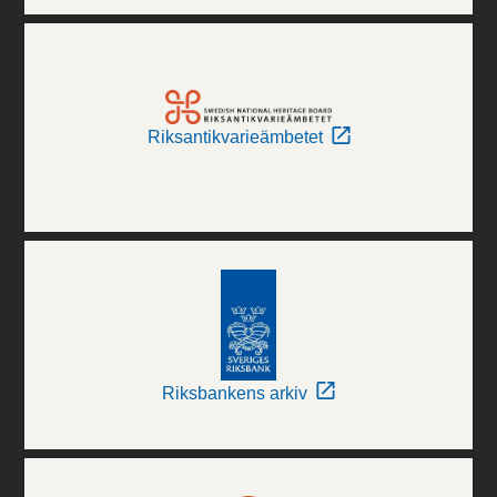
Riksantikvarieämbetet
Riksbankens arkiv