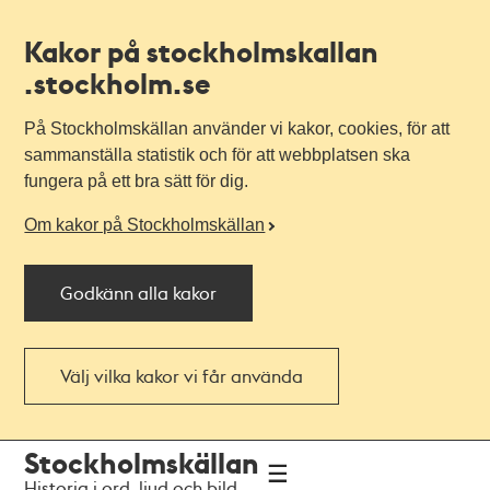
Kakor på stockholmskallan
.stockholm.se
På Stockholmskällan använder vi kakor, cookies, för att
sammanställa statistik och för att webbplatsen ska
fungera på ett bra sätt för dig.
Om kakor på Stockholmskällan
Godkänn alla kakor
Välj vilka kakor vi får använda
Till
Till
Stockholmskällan
navigationen
huvudinnehållet
Historia i ord, ljud och bild