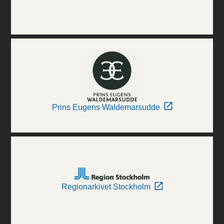
Prins Eugens Waldemarsudde
Regionarkivet Stockholm