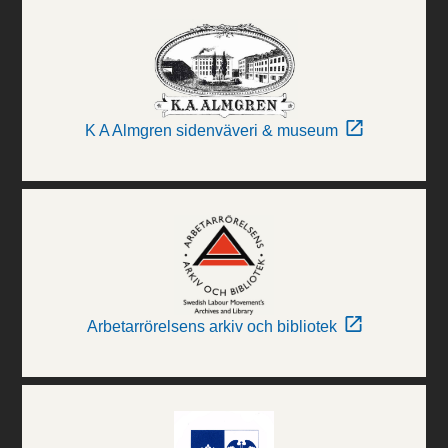
K A Almgren sidenväveri & museum
Arbetarrörelsens arkiv och bibliotek