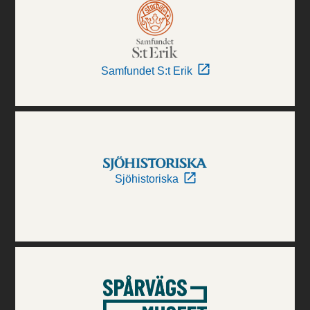
Samfundet S:t Erik
Sjöhistoriska