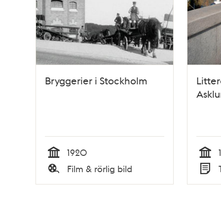
Bryggerier i Stockholm
Litter
Askl
1920
Tid
Tid
Film & rörlig bild
Typ
Typ