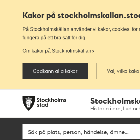
Kakor på stockholmskallan
.st
På Stockholmskällan använder vi kakor, cookies, för a
fungera på ett bra sätt för dig.
Om kakor på Stockholmskällan
Godkänn alla kakor
Välj vilka kak
Till
Till
Stockholmsk
navigationen
huvudinnehållet
Historia i ord, ljud oc
Fritextsök