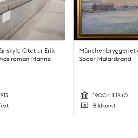
är skylt: Citat ur Erik
Münchenbryggeriet 
unds roman Manne
Söder Mälarstrand
1913
1900 till 1940
Tid
Text
Bildkonst
Typ