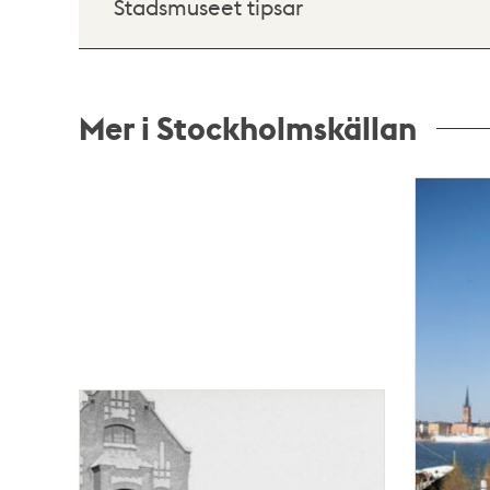
Stadsmuseet tipsar
Mer i Stockholmskällan
Relaterade
poster
och
teman