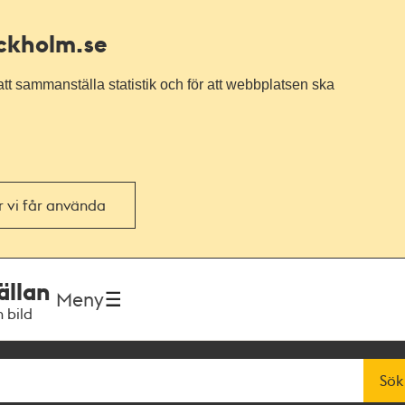
ockholm.se
tt sammanställa statistik och för att webbplatsen ska
or vi får använda
ällan
Meny
h bild
Sök