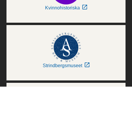
Kvinnohistoriska
Strindbergsmuseet
Thielska Galleriet