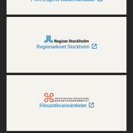
Regionarkivet Stockholm
Riksantikvarieämbetet