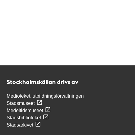
Kontakt
Stockholmskällan
Stockholmskällan drivs av
Medioteket, utbildningsförvaltningen
Stadsmuseet
Medeltidsmuseet
Stadsbiblioteket
Stadsarkivet