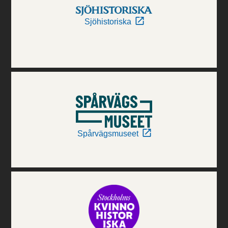
Sjöhistoriska
Spårvägsmuseet