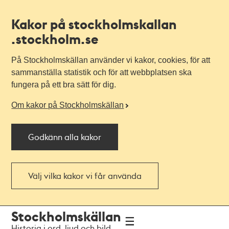
Kakor på stockholmskallan
.stockholm.se
På Stockholmskällan använder vi kakor, cookies, för att
sammanställa statistik och för att webbplatsen ska
fungera på ett bra sätt för dig.
Om kakor på Stockholmskällan
Godkänn alla kakor
Välj vilka kakor vi får använda
Till
Till
Stockholmskällan
navigationen
huvudinnehållet
Historia i ord, ljud och bild