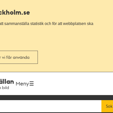
ockholm.se
tt sammanställa statistik och för att webbplatsen ska
or vi får använda
ällan
Meny
h bild
Sök