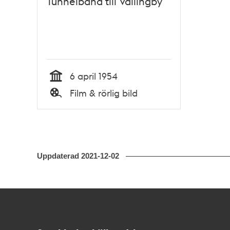
Tunnelbana till Vällingby
6 april 1954
Tid
Film & rörlig bild
Typ
Uppdaterad
2021-12-02
Kontakt
Stockholmskällan