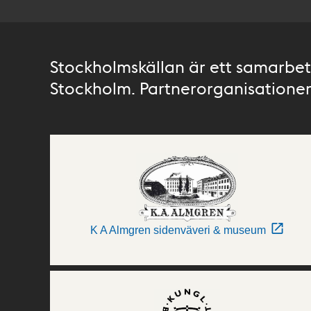
Stockholmskällan är ett samarbete
Stockholm. Partnerorganisationer 
K A Almgren sidenväveri & museum