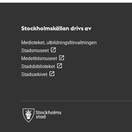
Kontakt
Stockholmskällan
Stockholmskällan drivs av
Medioteket, utbildningsförvaltningen
Stadsmuseet
Medeltidsmuseet
Stadsbiblioteket
Stadsarkivet