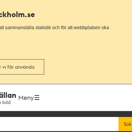
ockholm.se
tt sammanställa statistik och för att webbplatsen ska
or vi får använda
ällan
Meny
h bild
Sök