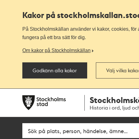
Kakor på stockholmskallan
.st
På Stockholmskällan använder vi kakor, cookies, för a
fungera på ett bra sätt för dig.
Om kakor på Stockholmskällan
Godkänn alla kakor
Välj vilka kak
Till
Till
Stockholmsk
navigationen
huvudinnehållet
Historia i ord, ljud oc
Fritextsök