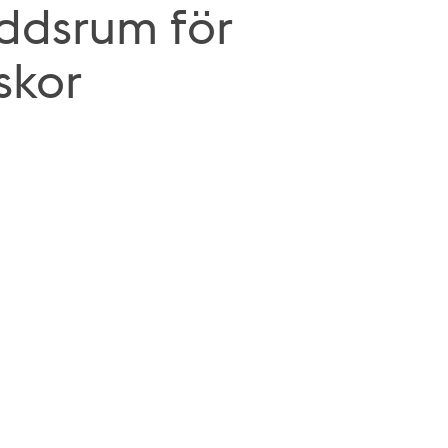
dsrum för
skor