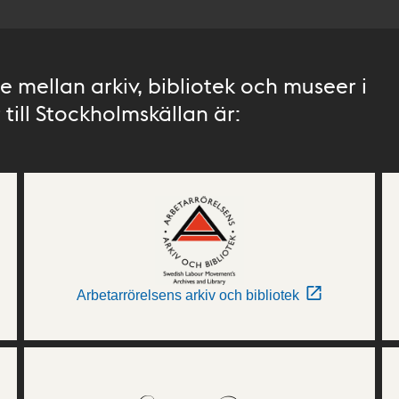
 mellan arkiv, bibliotek och museer i
till Stockholmskällan är:
Arbetarrörelsens arkiv och bibliotek