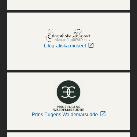
Litografiska museet
Prins Eugens Waldemarsudde