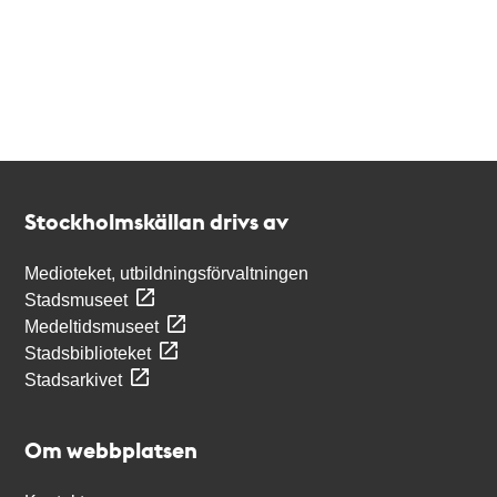
Kontakt
Stockholmskällan
Stockholmskällan drivs av
Medioteket, utbildningsförvaltningen
Stadsmuseet
Medeltidsmuseet
Stadsbiblioteket
Stadsarkivet
Om webbplatsen