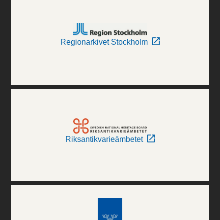
Regionarkivet Stockholm
Riksantikvarieämbetet