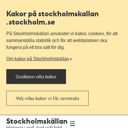
Kakor på stockholmskallan
.stockholm.se
På Stockholmskällan använder vi kakor, cookies, för att
sammanställa statistik och för att webbplatsen ska
fungera på ett bra sätt för dig.
Om kakor på Stockholmskällan
Godkänn alla kakor
Välj vilka kakor vi får använda
Till
Till
Stockholmskällan
navigationen
huvudinnehållet
Historia i ord, ljud och bild