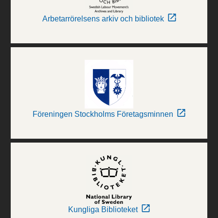
Arbetarrörelsens arkiv och bibliotek
Föreningen Stockholms Företagsminnen
Kungliga Biblioteket