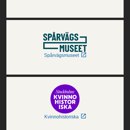
Spårvägsmuseet
Kvinnohistoriska