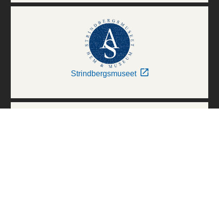
Strindbergsmuseet
Thielska Galleriet