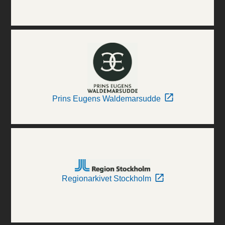
Prins Eugens Waldemarsudde
Regionarkivet Stockholm