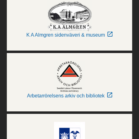
K A Almgren sidenväveri & museum
Arbetarrörelsens arkiv och bibliotek