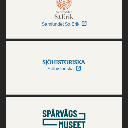
Samfundet S:t Erik
Sjöhistoriska