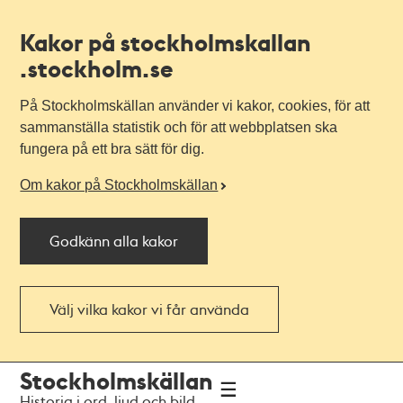
Kakor på stockholmskallan
.stockholm.se
På Stockholmskällan använder vi kakor, cookies, för att
sammanställa statistik och för att webbplatsen ska
fungera på ett bra sätt för dig.
Om kakor på Stockholmskällan
Godkänn alla kakor
Välj vilka kakor vi får använda
Till
Till
Stockholmskällan
navigationen
huvudinnehållet
Historia i ord, ljud och bild