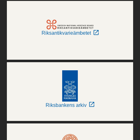
Riksantikvarieämbetet
Riksbankens arkiv