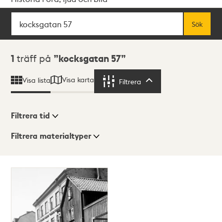
Sök
Fritextsök
Sök
Sökresultat
1
träff på
kocksgatan 57
Visa karta
Visa lista
Filtrera
Filtrera
Filtrera tid
Filtrera materialtyper
Visningsläge
Totalt
1
träffar
Lista
Karta