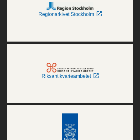
Regionarkivet Stockholm
Riksantikvarieämbetet