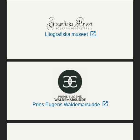
Litografiska museet
Prins Eugens Waldemarsudde