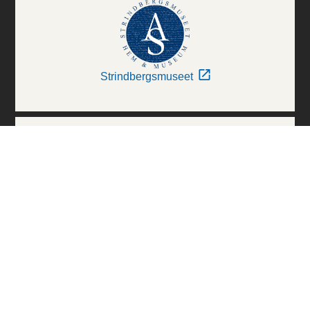
Strindbergsmuseet
Thielska Galleriet