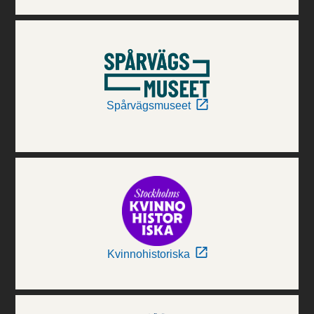
Spårvägsmuseet
Kvinnohistoriska