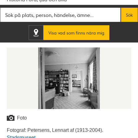
Fritextsök
Sök
Visa vad som finns nära mig
Foto
Fotograf: Petersens, Lennart af (1913-2004).
Stadsmuseet