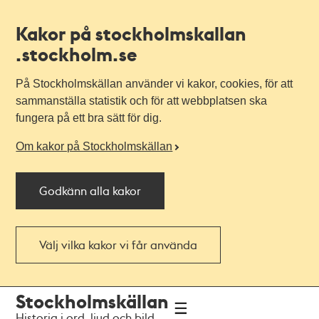
Kakor på stockholmskallan
.stockholm.se
På Stockholmskällan använder vi kakor, cookies, för att
sammanställa statistik och för att webbplatsen ska
fungera på ett bra sätt för dig.
Om kakor på Stockholmskällan
Godkänn alla kakor
Välj vilka kakor vi får använda
Till
Till
Stockholmskällan
navigationen
huvudinnehållet
Historia i ord, ljud och bild