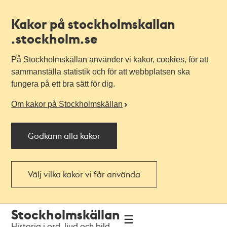
Kakor på stockholmskallan
.stockholm.se
På Stockholmskällan använder vi kakor, cookies, för att
sammanställa statistik och för att webbplatsen ska
fungera på ett bra sätt för dig.
Om kakor på Stockholmskällan
Godkänn alla kakor
Välj vilka kakor vi får använda
Till
Till
Stockholmskällan
navigationen
huvudinnehållet
Historia i ord, ljud och bild