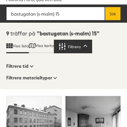
Sök
Fritextsök
Sök
Sökresultat
9
träffar på
bastugatan (s-malm) 15
Visa karta
Visa lista
Filtrera
Filtrera
Filtrera tid
Filtrera materialtyper
Visningsläge
Totalt
9
träffar
Lista
Karta