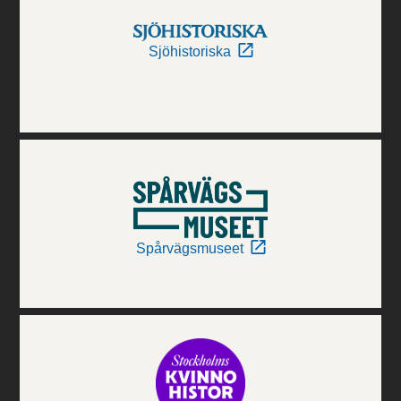
Sjöhistoriska
Spårvägsmuseet