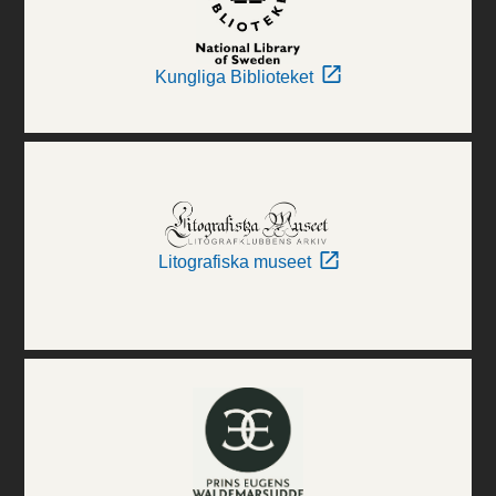
Kungliga Biblioteket
Litografiska museet