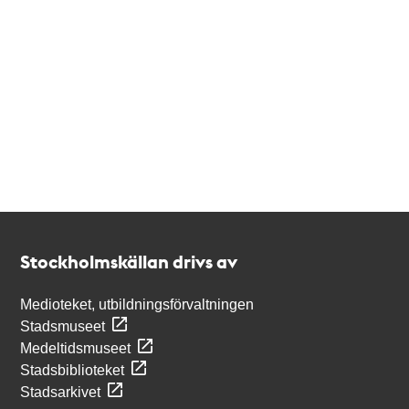
Kontakt
Stockholmskällan
Stockholmskällan drivs av
Medioteket, utbildningsförvaltningen
Stadsmuseet
Medeltidsmuseet
Stadsbiblioteket
Stadsarkivet