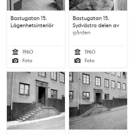
Bastugatan 15.
Bastugatan 15.
Lägenhetsinteriör
Sydvästra delen av
gården
1960
1960
Tid
Tid
Foto
Foto
Typ
Typ