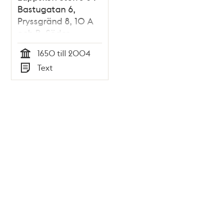
Bastugatan 6,
Pryssgränd 8, 10 A
och B, Söder
Mälarstrand 15-19 :
1650 till 2004
byggnadshistorisk
Tid
Text
inventering / Maria
Typ
Lorentzi och Lena
Lundberg (text) ;
Göran Fredriksson
och Ingrid
Johansson (foto)