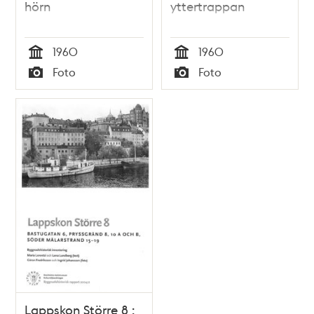
hörn
yttertrappan
1960
1960
Tid
Tid
Foto
Foto
Typ
Typ
Lappskon Större 8 :