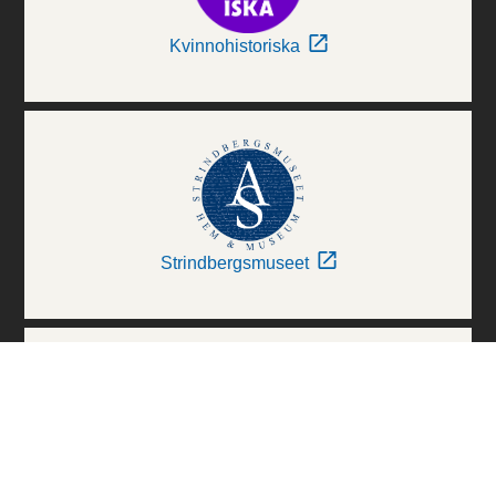
Kvinnohistoriska
Strindbergsmuseet
Thielska Galleriet