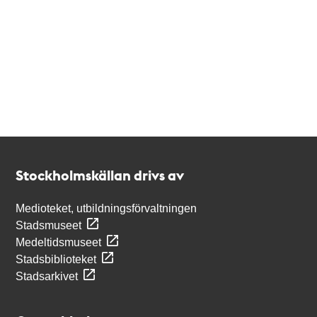
Kontakt
Stockholmskällan
Stockholmskällan drivs av
Medioteket, utbildningsförvaltningen
Stadsmuseet
Medeltidsmuseet
Stadsbiblioteket
Stadsarkivet