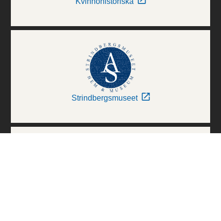
Kvinnohistoriska
Strindbergsmuseet
Thielska Galleriet