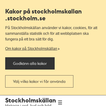
Kakor på stockholmskallan
.stockholm.se
På Stockholmskällan använder vi kakor, cookies, för att
sammanställa statistik och för att webbplatsen ska
fungera på ett bra sätt för dig.
Om kakor på Stockholmskällan
Godkänn alla kakor
Välj vilka kakor vi får använda
Till
Till
Stockholmskällan
navigationen
huvudinnehållet
Historia i ord, ljud och bild