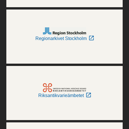
Regionarkivet Stockholm
Riksantikvarieämbetet