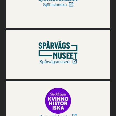
Sjöhistoriska
Spårvägsmuseet