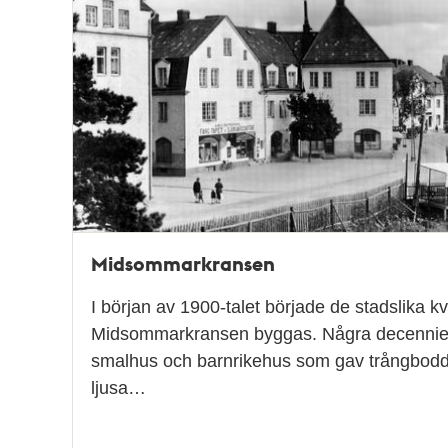
poster
och
teman
Midsommarkransen
I början av 1900-talet började de stadslika kv
Midsommarkransen byggas. Några decennier
smalhus och barnrikehus som gav trångbodda
ljusa…