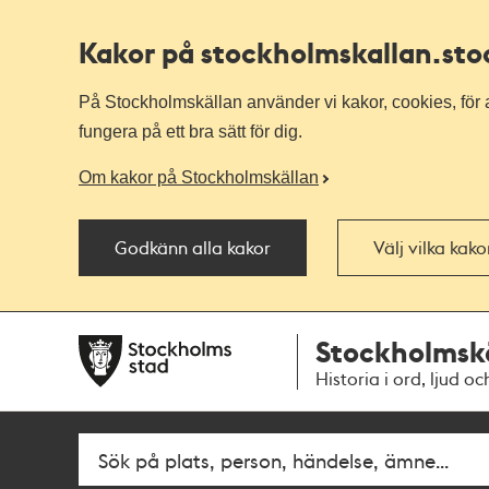
Kakor på stockholmskallan
.st
På Stockholmskällan använder vi kakor, cookies, för a
fungera på ett bra sätt för dig.
Om kakor på Stockholmskällan
Godkänn alla kakor
Välj vilka kak
Till
Till
Stockholmsk
navigationen
huvudinnehållet
Historia i ord, ljud oc
Fritextsök