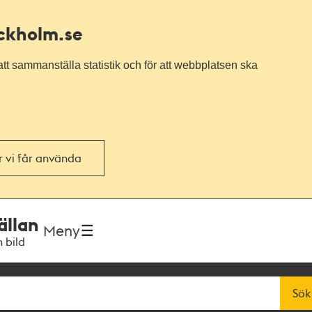
ockholm.se
tt sammanställa statistik och för att webbplatsen ska
or vi får använda
ällan
Meny
h bild
Sök